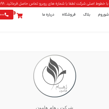
صلی شرکت لطفا با شماره های روبرو تماس حاصل فرمائید. 88500898-021 | 9542026 - 0903
0
شوروم
بلاگ
فروشگاه
درباره ما
000
شرکت رهام هامون