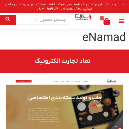
در صورت عدم برقراری تماس با خطوط اصلی شرکت لطفا با شماره های روبرو تماس حاصل
فرمائید. 88500898-021 | 9542026 - 0903
0
eNamad
نماد تجارت الکترونیک