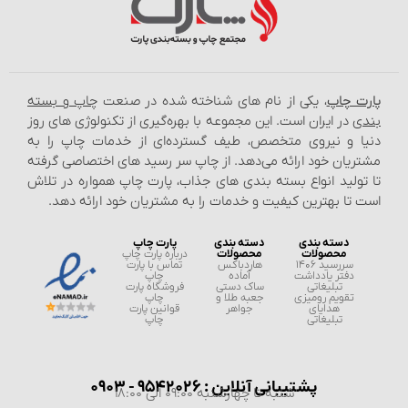
پارت چاپ
، یکی از نام‌ های شناخته شده در صنعت
چاپ و بسته‌
بندی
در ایران است. این مجموعه با بهره‌گیری از تکنولوژی‌ های روز
دنیا و نیروی متخصص، طیف گسترده‌ای از خدمات چاپ را به
مشتریان خود ارائه می‌دهد. از چاپ سر رسید های اختصاصی گرفته
تا تولید انواع بسته‌ بندی‌ های جذاب، پارت چاپ همواره در تلاش
است تا بهترین کیفیت و خدمات را به مشتریان خود ارائه دهد.
دسته بندی
دسته بندی
پارت چاپ
محصولات
محصولات
درباره پارت چاپ
سررسید 1406
هاردباکس
تماس با پارت
دفتر یادداشت
آماده
چاپ
تبلیغاتی
ساک دستی
فروشگاه پارت
تقویم رومیزی
جعبه طلا و
چاپ
هدایای
جواهر
قوانین پارت
تبلیغاتی
چاپ
پشتیبانی آنلاین : 9542026 - 0903
شنبه تا چهارشنبه 09:00 الی 18:00