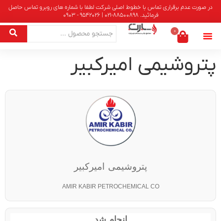
در صورت عدم برقراری تماس با خطوط اصلی شرکت لطفا با شماره های روبرو تماس حاصل
فرمائید. 88500898-021 | 9542026 - 0903
0
پتروشیمی امیرکبیر
پتروشیمی امیرکبیر
AMIR KABIR PETROCHEMICAL CO
انجام شد