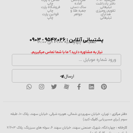
دفتر یادداشت
آماده
چاپ
تبلیغاتی
ساک دستی
فروشگاه پارت
تقویم رومیزی
جعبه طلا و
چاپ
هدایای
جواهر
قوانین پارت
تبلیغاتی
چاپ
پشتیبانی آنلاین : 9542026 - 0903
شنبه تا چهارشنبه 09:00 الی 18:00
نیاز به مشاوره دارید؟ ما با شما تماس میگیریم.
ارسال
دفتر مرکزی :
تهران، خیابان سهروردی شمالی، هویزه شرقی، خیابان سهند، پلاک ۱۰، طبقه
سوم (برای مسیریابی
کلیک
کنید)
کارخانه :
چهاردانگه، شهرک صنعتی سهند، خیابان سهند 6، سوله های سبزرنگ، پلاک 2/603
(برای مسیریابی
کلیک
کنید)