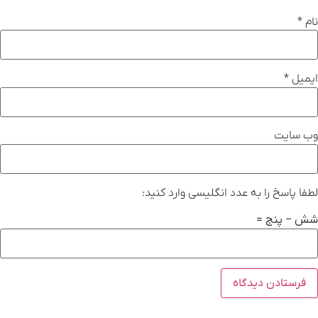
نام
*
ایمیل
*
وب‌ سایت
لطفا پاسخ را به عدد انگلیسی وارد کنید:
شش − پنج =