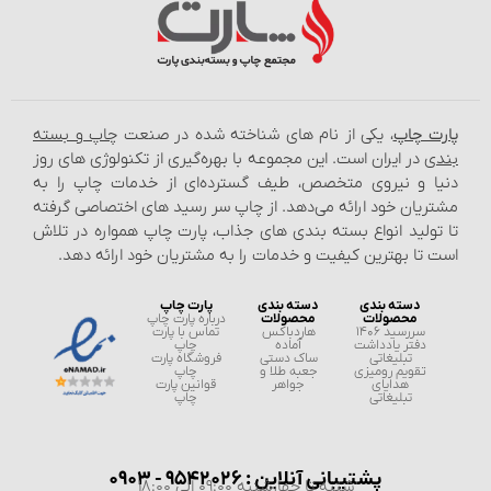
پارت چاپ
، یکی از نام‌ های شناخته شده در صنعت
چاپ و بسته‌
بندی
در ایران است. این مجموعه با بهره‌گیری از تکنولوژی‌ های روز
دنیا و نیروی متخصص، طیف گسترده‌ای از خدمات چاپ را به
مشتریان خود ارائه می‌دهد. از چاپ سر رسید های اختصاصی گرفته
تا تولید انواع بسته‌ بندی‌ های جذاب، پارت چاپ همواره در تلاش
است تا بهترین کیفیت و خدمات را به مشتریان خود ارائه دهد.
دسته بندی
دسته بندی
پارت چاپ
محصولات
محصولات
درباره پارت چاپ
سررسید 1406
هاردباکس
تماس با پارت
دفتر یادداشت
آماده
چاپ
تبلیغاتی
ساک دستی
فروشگاه پارت
تقویم رومیزی
جعبه طلا و
چاپ
هدایای
جواهر
قوانین پارت
تبلیغاتی
چاپ
پشتیبانی آنلاین : 9542026 - 0903
شنبه تا چهارشنبه 09:00 الی 18:00