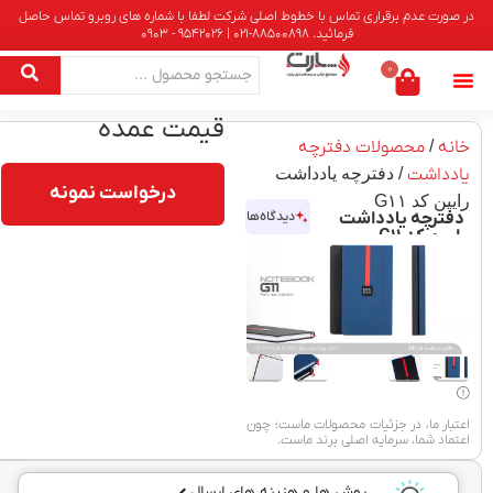
در صورت عدم برقراری تماس با خطوط اصلی شرکت لطفا با شماره های روبرو تماس حاصل
فرمائید. 88500898-021 | 9542026 - 0903
0
قیمت عمده
خانه
/
محصولات دفترچه
یادداشت
/ دفترچه یادداشت
درخواست نمونه
رایین کد G۱۱
دفترچه یادداشت
دیدگاه‌ها
رایین کد G۱۱
اعتبار ما، در جزئیات محصولات ماست؛ چون
اعتماد شما، سرمایه اصلی برند ماست.
روش ها و هزینه های ارسال