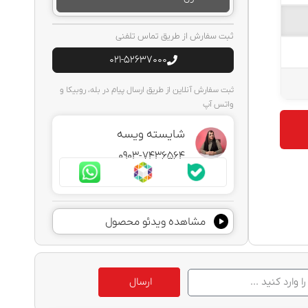
ثبت سفارش از طریق تماس تلفنی
021-52637000
ثبت سفارش آنلاین از طریق ارسال پیام در بله، روبیکا و
واتس آپ
شایسته ویسه
0903-7436564
مشاهده ویدئو محصول
ارسال