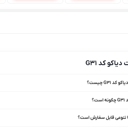
اکو کد G31
 G31 چیست؟
؟