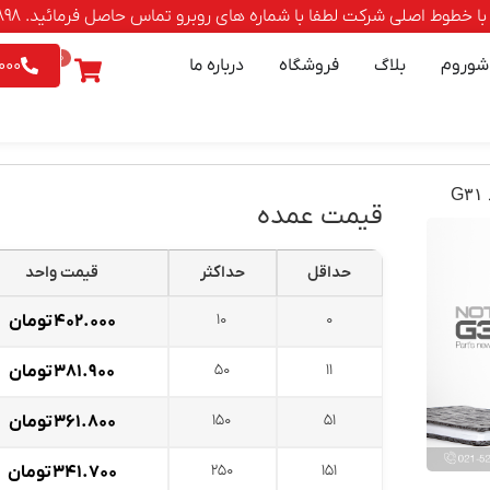
صلی شرکت لطفا با شماره های روبرو تماس حاصل فرمائید. 88500898-021 | 9542026 - 0903
0
شوروم
بلاگ
فروشگاه
درباره ما
000
G
قیمت عمده
حداقل
حداکثر
قیمت واحد
10
0
۴۰۲.۰۰۰
تومان
50
11
۳۸۱.۹۰۰
تومان
150
51
۳۶۱.۸۰۰
تومان
250
151
۳۴۱.۷۰۰
تومان