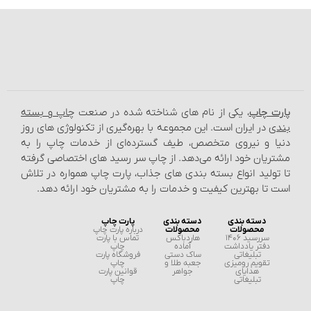
پارت چاپ
، یکی از نام‌ های شناخته شده در صنعت
چاپ و بسته‌
بندی
در ایران است. این مجموعه با بهره‌گیری از تکنولوژی‌ های روز
دنیا و نیروی متخصص، طیف گسترده‌ای از خدمات چاپ را به
مشتریان خود ارائه می‌دهد. از چاپ سر رسید های اختصاصی گرفته
تا تولید انواع بسته‌ بندی‌ های جذاب، پارت چاپ همواره در تلاش
است تا بهترین کیفیت و خدمات را به مشتریان خود ارائه دهد.
دسته بندی
دسته بندی
پارت چاپ
محصولات
محصولات
درباره پارت چاپ
سررسید 1406
هاردباکس
تماس با پارت
دفتر یادداشت
آماده
چاپ
تبلیغاتی
ساک دستی
فروشگاه پارت
تقویم رومیزی
جعبه طلا و
چاپ
هدایای
جواهر
قوانین پارت
تبلیغاتی
چاپ