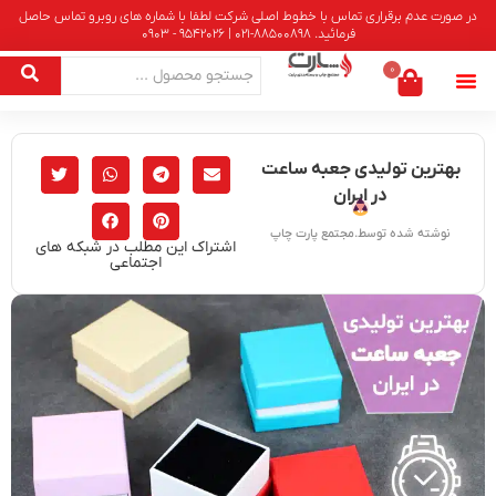
در صورت عدم برقراری تماس با خطوط اصلی شرکت لطفا با شماره های روبرو تماس حاصل
فرمائید. 88500898-021 | 9542026 - 0903
0
بهترین تولیدی جعبه ساعت
در ایران
نوشته شده توسط.مجتمع پارت چاپ
اشتراک این مطلب در شبکه های
اجتماعی