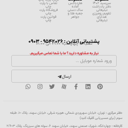
سررسید 1406
هاردباکس
تماس با پارت
دفتر یادداشت
آماده
چاپ
تبلیغاتی
ساک دستی
فروشگاه پارت
تقویم رومیزی
جعبه طلا و
چاپ
هدایای
جواهر
قوانین پارت
تبلیغاتی
چاپ
پشتیبانی آنلاین : 9542026 - 0903
شنبه تا چهارشنبه 09:00 الی 18:00
نیاز به مشاوره دارید؟ ما با شما تماس میگیریم.
ارسال
دفتر مرکزی :
تهران، خیابان سهروردی شمالی، هویزه شرقی، خیابان سهند، پلاک ۱۰، طبقه
سوم (برای مسیریابی
کلیک
کنید)
کارخانه :
چهاردانگه، شهرک صنعتی سهند، خیابان سهند 6، سوله های سبزرنگ، پلاک 2/603