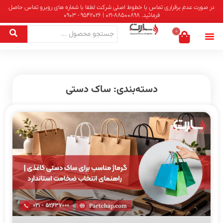
در صورت عدم برقراری تماس با خطوط اصلی شرکت لطفا با شماره های روبرو تماس حاصل
فرمائید. 88500898-021 | 9542026 - 0903
0
دسته‌بندی: ساک دستی