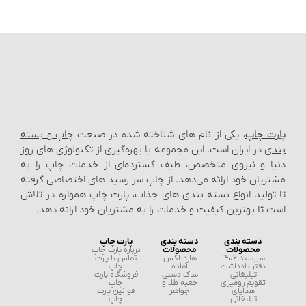
پارت چاپ
، یکی از نام‌ های شناخته شده در صنعت
چاپ و بسته‌
بندی
در ایران است. این مجموعه با بهره‌گیری از تکنولوژی‌ های روز
دنیا و نیروی متخصص، طیف گسترده‌ای از خدمات چاپ را به
مشتریان خود ارائه می‌دهد. از چاپ سر رسید های اختصاصی گرفته
تا تولید انواع بسته‌ بندی‌ های جذاب، پارت چاپ همواره در تلاش
است تا بهترین کیفیت و خدمات را به مشتریان خود ارائه دهد.
دسته بندی
دسته بندی
پارت چاپ
محصولات
محصولات
درباره پارت چاپ
سررسید 1406
هاردباکس
تماس با پارت
دفتر یادداشت
آماده
چاپ
تبلیغاتی
ساک دستی
فروشگاه پارت
تقویم رومیزی
جعبه طلا و
چاپ
هدایای
جواهر
قوانین پارت
تبلیغاتی
چاپ