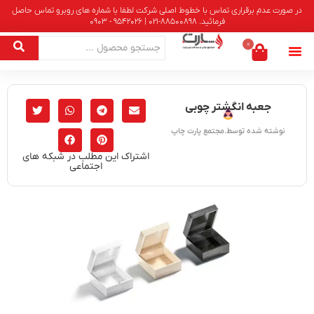
در صورت عدم برقراری تماس با خطوط اصلی شرکت لطفا با شماره های روبرو تماس حاصل
فرمائید. 88500898-021 | 9542026 - 0903
0
جعبه انگشتر چوبی
نوشته شده توسط.مجتمع پارت چاپ
اشتراک این مطلب در شبکه های
اجتماعی