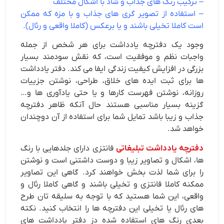
– ترکیب رنگ های جذاب و شاد با اشکال مختلف
– استفاده از تصویر گری های جذاب و با مزه که ممکن
است کاملا تخیلی باشند و یا برعکس (کاملا واقعی و رئال).
وجود یک دفترچه یادداشت برای هر شخص از جمله
واجبات نظم و موفقیت است، که نقش سودمند بسیار
بزرگی در افزایش کیفیت زندگی ایفا می کند. دفتر یادداشت
ها برای ثبت ایده های خلاق، طراحی، نوشتن جزییات
روزانه، نوشتن فهرست کارها و یا حتی یادآوری ها و…
گزینه بسیار مناسبی هستند حال آنکه ظاهر دفترچه
جذاب و زیبا باشد تمایل شما برای استفاده از آن دوچندان
خواهد شد.
دفترچه یادداشت تبلیغاتی
فانتزی دارای جلدهایی با رنگ
ها، اشکال و تصاویر زیبا و دوست داشتنی است و نوشتن
را برای شما لذت بخش خواهند کرد. گاهی این تصاویر
ممکنه کاملا فانتزی و تخیلی باشند و گاهی کاملا رئال و
واقعی، این شما هستید که با توجه به سلیقه تان طرح
های رئال یا تخیلی این دفترچه ها را انتخاب کنید. نکته
بعدی رنگ های استفاده شده دز دفتر یادداشت های