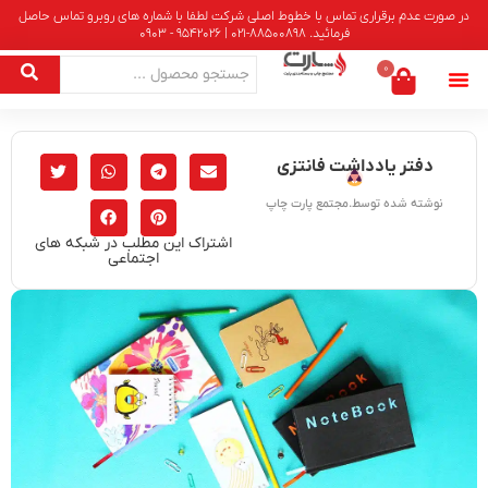
در صورت عدم برقراری تماس با خطوط اصلی شرکت لطفا با شماره های روبرو تماس حاصل
فرمائید. 88500898-021 | 9542026 - 0903
0
دفتر یادداشت فانتزی
نوشته شده توسط.مجتمع پارت چاپ
اشتراک این مطلب در شبکه های
اجتماعی