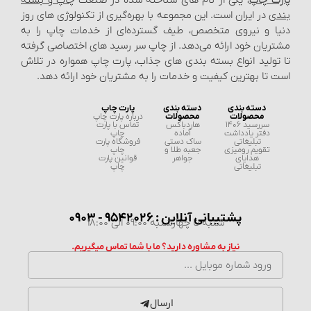
بندی
در ایران است. این مجموعه با بهره‌گیری از تکنولوژی‌ های روز
دنیا و نیروی متخصص، طیف گسترده‌ای از خدمات چاپ را به
مشتریان خود ارائه می‌دهد. از چاپ سر رسید های اختصاصی گرفته
تا تولید انواع بسته‌ بندی‌ های جذاب، پارت چاپ همواره در تلاش
است تا بهترین کیفیت و خدمات را به مشتریان خود ارائه دهد.
دسته بندی
دسته بندی
پارت چاپ
محصولات
محصولات
درباره پارت چاپ
سررسید 1406
هاردباکس
تماس با پارت
دفتر یادداشت
آماده
چاپ
تبلیغاتی
ساک دستی
فروشگاه پارت
تقویم رومیزی
جعبه طلا و
چاپ
هدایای
جواهر
قوانین پارت
تبلیغاتی
چاپ
پشتیبانی آنلاین : 9542026 - 0903
شنبه تا چهارشنبه 09:00 الی 18:00
نیاز به مشاوره دارید؟ ما با شما تماس میگیریم.
ارسال