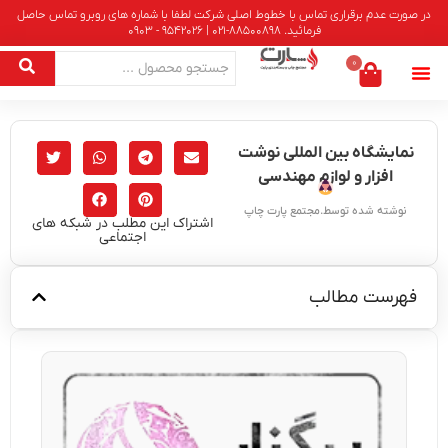
در صورت عدم برقراری تماس با خطوط اصلی شرکت لطفا با شماره های روبرو تماس حاصل
فرمائید. 88500898-021 | 9542026 - 0903
0
نمایشگاه بین المللی نوشت
افزار و لوازم مهندسی
نوشته شده توسط.مجتمع پارت چاپ
اشتراک این مطلب در شبکه های
اجتماعی
فهرست مطالب