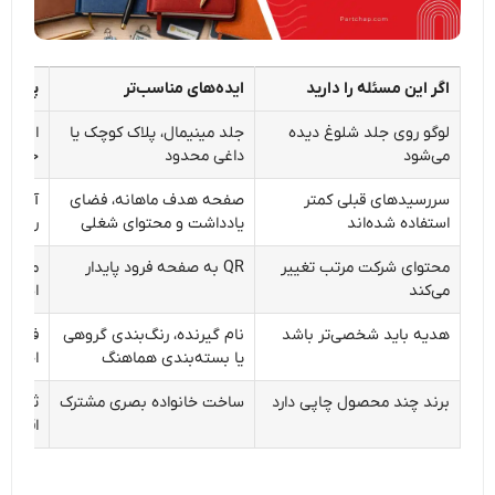
اگر این مسئله را دارید
ایده‌های مناسب‌تر
پیش از
لوگو روی جلد شلوغ دیده
جلد مینیمال، پلاک کوچک یا
اندازه 
می‌شود
داغی محدود
خوانای
سررسیدهای قبلی کمتر
صفحه هدف ماهانه، فضای
آزمون ب
استفاده شده‌اند
یادداشت و محتوای شغلی
راحتی 
محتوای شرکت مرتب تغییر
QR به صفحه فرود پایدار
ماندگا
می‌کند
اسکن 
هدیه باید شخصی‌تر باشد
نام گیرنده، رنگ‌بندی گروهی
فهرست 
یا بسته‌بندی هماهنگ
اجرای 
برند چند محصول چاپی دارد
ساخت خانواده بصری مشترک
ثبات ر
اقلام