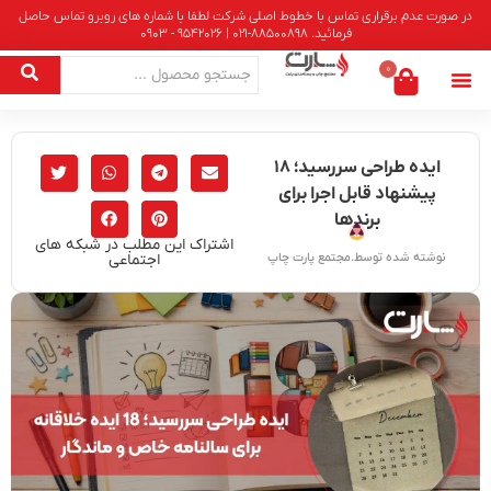
در صورت عدم برقراری تماس با خطوط اصلی شرکت لطفا با شماره های روبرو تماس حاصل
فرمائید. 88500898-021 | 9542026 - 0903
0
ایده طراحی سررسید؛ ۱۸
پیشنهاد قابل اجرا برای
برندها
اشتراک این مطلب در شبکه های
اجتماعی
نوشته شده توسط.مجتمع پارت چاپ