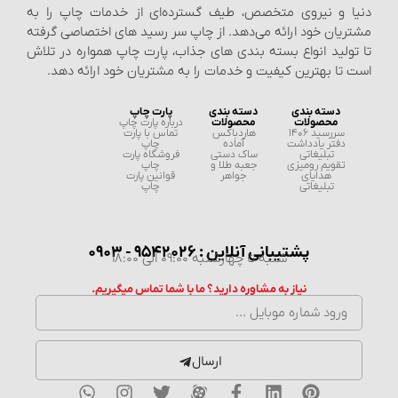
دنیا و نیروی متخصص، طیف گسترده‌ای از خدمات چاپ را به
مشتریان خود ارائه می‌دهد. از چاپ سر رسید های اختصاصی گرفته
تا تولید انواع بسته‌ بندی‌ های جذاب، پارت چاپ همواره در تلاش
است تا بهترین کیفیت و خدمات را به مشتریان خود ارائه دهد.
دسته بندی
دسته بندی
پارت چاپ
محصولات
محصولات
درباره پارت چاپ
سررسید 1406
هاردباکس
تماس با پارت
دفتر یادداشت
آماده
چاپ
تبلیغاتی
ساک دستی
فروشگاه پارت
تقویم رومیزی
جعبه طلا و
چاپ
هدایای
جواهر
قوانین پارت
تبلیغاتی
چاپ
پشتیبانی آنلاین : 9542026 - 0903
شنبه تا چهارشنبه 09:00 الی 18:00
نیاز به مشاوره دارید؟ ما با شما تماس میگیریم.
ارسال