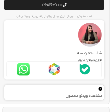
021-52637000
ثبت سفارش آنلاین از طریق ارسال پیام در بله، روبیکا و واتس آپ
شایسته ویسه
0903-7436564
مشاهده ویدئو محصول