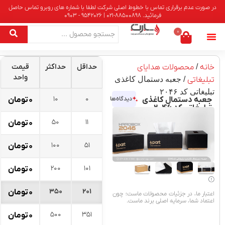
در صورت عدم برقراری تماس با خطوط اصلی شرکت لطفا با شماره های روبرو تماس حاصل
فرمائید. 88500898-021 | 9542026 - 0903
0
خانه
/
محصولات هدایای
حداقل
حداکثر
قیمت
واحد
تبلیغاتی
/ جعبه دستمال کاغذی
تبلیغاتی کد ۲۰۴۶
10
0
جعبه دستمال کاغذی
دیدگاه‌ها
۰
تومان
تبلیغاتی کد ۲۰۴۶
50
11
۰
تومان
100
51
۰
تومان
200
101
۰
تومان
350
201
۰
تومان
اعتبار ما، در جزئیات محصولات ماست؛ چون
اعتماد شما، سرمایه اصلی برند ماست.
500
351
۰
تومان