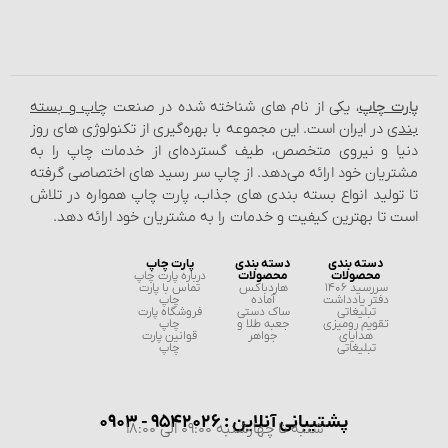
پارت چاپ
، یکی از نام‌ های شناخته شده در صنعت
چاپ و بسته‌
بندی
در ایران است. این مجموعه با بهره‌گیری از تکنولوژی‌ های روز
دنیا و نیروی متخصص، طیف گسترده‌ای از خدمات چاپ را به
مشتریان خود ارائه می‌دهد. از چاپ سر رسید های اختصاصی گرفته
تا تولید انواع بسته‌ بندی‌ های جذاب، پارت چاپ همواره در تلاش
است تا بهترین کیفیت و خدمات را به مشتریان خود ارائه دهد.
دسته بندی
دسته بندی
پارت چاپ
محصولات
محصولات
درباره پارت چاپ
سررسید 1406
هاردباکس
تماس با پارت
دفتر یادداشت
آماده
چاپ
تبلیغاتی
ساک دستی
فروشگاه پارت
تقویم رومیزی
جعبه طلا و
چاپ
هدایای
جواهر
قوانین پارت
تبلیغاتی
چاپ
پشتیبانی آنلاین : 9542026 - 0903
شنبه تا چهارشنبه 09:00 الی 18:00