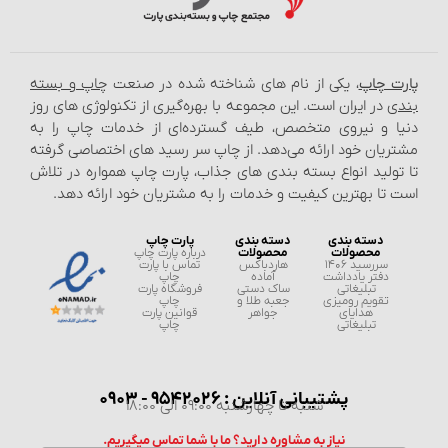
ت چاپ
، یکی از نام‌ های شناخته شده در صنعت
چاپ و بسته‌
ی
در ایران است. این مجموعه با بهره‌گیری از تکنولوژی‌ های روز
ا و نیروی متخصص، طیف گسترده‌ای از خدمات چاپ را به
یان خود ارائه می‌دهد. از چاپ سر رسید های اختصاصی گرفته
ولید انواع بسته‌ بندی‌ های جذاب، پارت چاپ همواره در تلاش
تا بهترین کیفیت و خدمات را به مشتریان خود ارائه دهد.
دسته بندی
دسته بندی
پارت چاپ
محصولات
محصولات
درباره پارت چاپ
سررسید 1406
هاردباکس
تماس با پارت
دفتر یادداشت
آماده
چاپ
تبلیغاتی
ساک دستی
فروشگاه پارت
تقویم رومیزی
جعبه طلا و
چاپ
هدایای
جواهر
قوانین پارت
تبلیغاتی
چاپ
پشتیبانی آنلاین : 9542026 - 0903
شنبه تا چهارشنبه 09:00 الی 18:00
نیاز به مشاوره دارید؟ ما با شما تماس میگیریم.