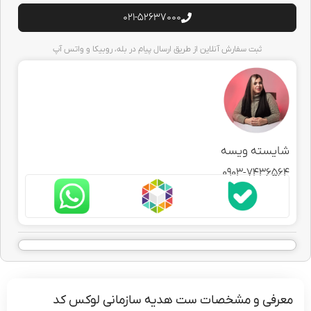
021-52637000
ثبت سفارش آنلاین از طریق ارسال پیام در بله، روبیکا و واتس آپ
سته ویسه
0903-7436
فی و مشخصات ست هدیه سازمانی لوکس کد