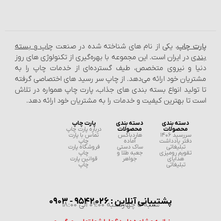
پارت چاپ
، یکی از نام‌ های شناخته شده در صنعت
چاپ و بسته‌
بندی
در ایران است. این مجموعه با بهره‌گیری از تکنولوژی‌ های روز
دنیا و نیروی متخصص، طیف گسترده‌ای از خدمات چاپ را به
مشتریان خود ارائه می‌دهد. از چاپ سر رسید های اختصاصی گرفته
تا تولید انواع بسته‌ بندی‌ های جذاب، پارت چاپ همواره در تلاش
است تا بهترین کیفیت و خدمات را به مشتریان خود ارائه دهد.
دسته بندی
دسته بندی
پارت چاپ
محصولات
محصولات
درباره پارت چاپ
سررسید 1406
هاردباکس
تماس با پارت
دفتر یادداشت
آماده
چاپ
تبلیغاتی
ساک دستی
فروشگاه پارت
تقویم رومیزی
جعبه طلا و
چاپ
هدایای
جواهر
قوانین پارت
تبلیغاتی
چاپ
پشتیبانی آنلاین : 9542026 - 0903
شنبه تا چهارشنبه 09:00 الی 18:00