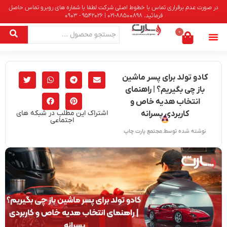
در صورت عدم برقراری تماس با خطوط اصلی شرکت لطفا با شماره های روبرو تماس حاصل
فرمائید. 88500898-021 | 9542026 - 0903
0
کادو تولد برای پسر ماشین‌
باز چی بگیریم؟ | راهنمای
انتخاب هدیه خاص و
اشتراک این مطلب در شبکه های
کاربردی پسرانه
اجتماعی
نوشته شده توسط.مجتمع پارت چاپ