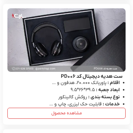
ست هدیه دیجیتال کد PD۰۰۶
اقلام :
پاوربانک ۲۰.۰۰۰، هدفون و …
ابعاد جعبه :
39.۵*۲۶*۹.۵
نوع بسته بندی :
روکش گالینگور
خدمات :
قابلیت حک لیزری، چاپ و …
مشاهده محصول