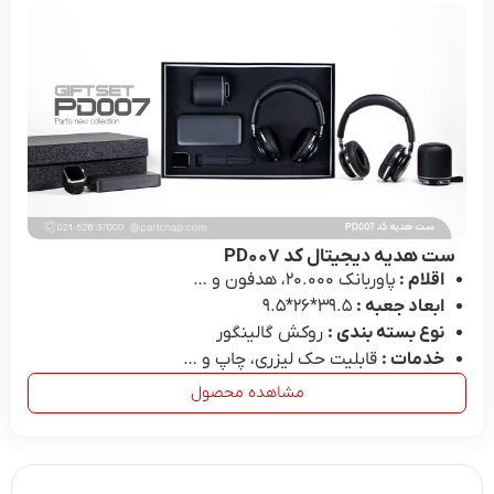
ست هدیه دیجیتال کد PD۰۰۷
اقلام :
پاوربانک ۲۰.۰۰۰، هدفون و …
ابعاد جعبه :
39.۵*۲۶*۹.۵
نوع بسته بندی :
روکش گالینگور
خدمات :
قابلیت حک لیزری، چاپ و …
مشاهده محصول