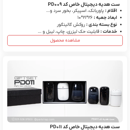
ست هدیه دیجیتال خاص کد PD۰۰۹
اقلام :
پاوربانک، اسپیکر، بخور سرد و…
ابعاد جعبه :
26*۲۱*۱۰
نوع بسته بندی :
روکش گالینگور
خدمات :
قابلیت حک لیزری، چاپ، لیبل و …
مشاهده محصول
ست هدیه دیجیتال خاص کد PD۰۱۱