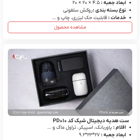
ابعاد جعبه :
4.۵ × ۲۰ × ۲۰
نوع بسته بندی :
روکش سلفونی
خدمات :
قابلیت حک لیزری، چاپ و …
مشاهده محصول
ست هدیه دیجیتال شیک کد PD۰۱۰
اقلام :
پاوربانک، اسپیکر، تراول ماگ و …
ابعاد جعبه :
27*۲۳*۹.۲