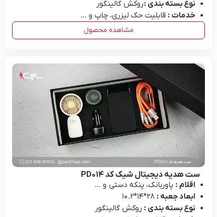
نوع بسته بندی :
روکش گالینگور
خدمات :
قابلیت حک لیزری، چاپ و …
مشاهده محصول
ست هدیه دیجیتال شیک کد PD۰۱۴
اقلام :
پاوربانک، پنکه دستی و …
ابعاد جعبه :
28*۱۴*۱۰.۲
نوع بسته بندی :
روکش گالینگور