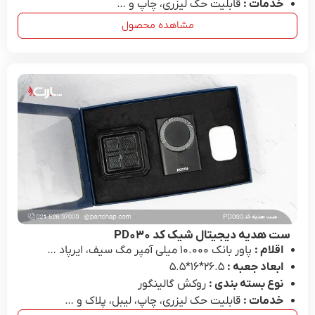
خدمات :
قابلیت حک لیزری، چاپ و …
مشاهده محصول
ست هدیه دیجیتال شیک کد PD۰۳۰
اقلام :
پاور بانک ۱۰.۰۰۰ میلی آمپر مگ سیف، ایرپاد …
ابعاد جعبه :
26.۵*۱۶*۵.۵
نوع بسته بندی :
روکش گالینگور
خدمات :
قابلیت حک لیزری، چاپ، لیبل، پلاک و …