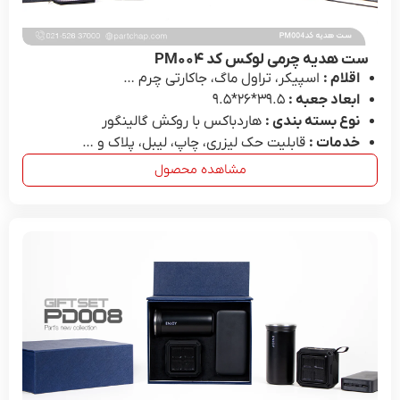
ست هدیه چرمی لوکس کد PM۰۰۴
اقلام :
اسپیکر، تراول ماگ، جاکارتی چرم …
ابعاد جعبه :
39.۵*۲۶*۹.۵
نوع بسته بندی :
هاردباکس با روکش گالینگور
خدمات :
قابلیت حک لیزری، چاپ، لیبل، پلاک و …
مشاهده محصول