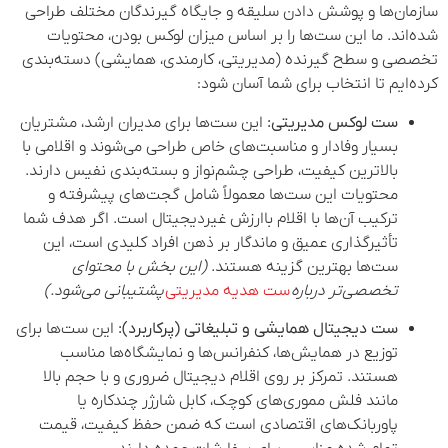
سازمان‌ها و پوشش دادن سلیقه و جایگاه گیرندگان مختلف طراحی
شده‌اند. ما این ست‌ها را بر اساس میزان لوکس بودن، محتویات
تخصصی و سطح گیرنده (مدیریتی، کارمندی، همایشی) دسته‌بندی
کرده‌ایم تا انتخاب برای شما آسان شود:
ست لوکس مدیریتی:
این ست‌ها برای مدیران ارشد، مشتریان
بسیار وفادار و مناسبت‌های خاص طراحی می‌شوند و اقلامی با
بالاترین کیفیت، طراحی چشم‌نواز و بسته‌بندی نفیس دارند.
محتویات این ست‌ها معمولاً شامل گجت‌های پیشرفته و
ترکیب آن‌ها با اقلام باارزش غیردیجیتال است. اگر هدف شما
تأثیرگذاری عمیق و ماندگار بر ذهن افراد کلیدی است، این
ست‌ها بهترین گزینه هستند.
(این بخش با محتوای
تخصصی‌تر درباره
ست هدیه مدیریتی
پشتیبانی می‌شود.)
ست دیجیتال همایشی و تبلیغاتی (پرکاربرد):
این ست‌ها برای
توزیع در همایش‌ها، کنفرانس‌ها و نمایشگاه‌ها مناسب
هستند. تمرکز بر روی اقلام دیجیتال ضروری و با حجم بالا
مانند فلش مموری‌های کوچک، کابل شارژر چندکاره یا
پاوربانک‌های اقتصادی است که ضمن حفظ کیفیت، قیمت