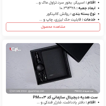
اقلام :
اسپیکر، بخور سرد،تراول ماگ و…
ابعاد جعبه :
28*۱۴*۱۰.۲
نوع بسته بندی :
روکش گالینگور
خدمات :
قابلیت حک لیزری، چاپ و …
مشاهده محصول
ست هدیه دیجیتال سازمانی کد PM۰۰۳
اقلام :
دفتر یادداشت، شارژر فندکی و …