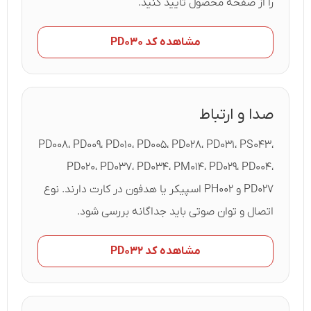
را از صفحه محصول تأیید کنید.
مشاهده کد PD۰۳۰
صدا و ارتباط
PD۰۰۸، PD۰۰۹، PD۰۱۰، PD۰۰۵، PD۰۲۸، PD۰۳۱، PS۰۴۳،
PD۰۲۰، PD۰۳۷، PD۰۳۴، PM۰۱۴، PD۰۲۹، PD۰۰۴،
PD۰۲۷ و PH۰۰۲ اسپیکر یا هدفون در کارت دارند. نوع
اتصال و توان صوتی باید جداگانه بررسی شود.
مشاهده کد PD۰۳۲