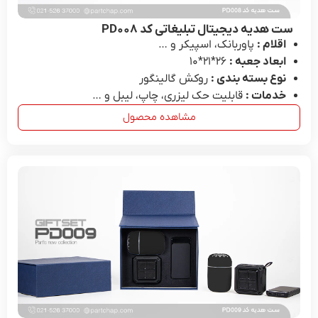
ست هدیه دیجیتال تبلیغاتی کد PD۰۰۸
اقلام :
پاوربانک، اسپیکر و …
ابعاد جعبه :
26*۲۱*۱۰
نوع بسته بندی :
روکش گالینگور
خدمات :
قابلیت حک لیزری، چاپ، لیبل و …
مشاهده محصول