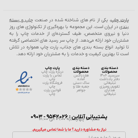
پارت چاپ
، یکی از نام‌ های شناخته شده در صنعت
چاپ و بسته‌
بندی
در ایران است. این مجموعه با بهره‌گیری از تکنولوژی‌ های روز
دنیا و نیروی متخصص، طیف گسترده‌ای از خدمات چاپ را به
مشتریان خود ارائه می‌دهد. از چاپ سر رسید های اختصاصی گرفته
تا تولید انواع بسته‌ بندی‌ های جذاب، پارت چاپ همواره در تلاش
است تا بهترین کیفیت و خدمات را به مشتریان خود ارائه دهد.
دسته بندی
دسته بندی
پارت چاپ
محصولات
محصولات
درباره پارت چاپ
سررسید 1406
هاردباکس
تماس با پارت
دفتر یادداشت
آماده
چاپ
تبلیغاتی
ساک دستی
فروشگاه پارت
تقویم رومیزی
جعبه طلا و
چاپ
هدایای
جواهر
قوانین پارت
تبلیغاتی
چاپ
پشتیبانی آنلاین : 9542026 - 0903
شنبه تا چهارشنبه 09:00 الی 18:00
نیاز به مشاوره دارید؟ ما با شما تماس میگیریم.