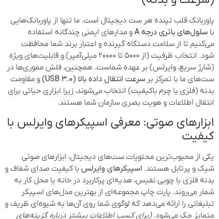
(سرعت و بدنه)
پاوربانک قلب تپنده هر ست دیجیتال است. ما تنها از پاوربانک‌هایی
با
سلول‌های باتری درجه A
و مدارهای ایمنی چندگانه استفاده
می‌کنیم تا از سلامت دستگاه گیرنده و اعتبار برند شما محافظت
شود. انتخاب ظرفیت (از ۵۰۰۰ تا ۲۰۰۰۰ میلی‌آمپر) و قابلیت‌های ویژه
(شارژ سریع، وایرلس) بر عهده شماست. همچنین، فلش مموری‌ها در
ست‌های ما با تمرکز بر
سرعت انتقال داده بالا (USB 3.0)
و مقاومت
بدنه (فلزی یا چرم باکیفیت) انتخاب می‌شوند، زیرا ابزاری حیاتی برای
انتقال اطلاعات و هویت بصری سازمان شما هستند.
ابزارهای صوتی: معرفی اسپیکرهای وایرلس با
کیفیت
یکی از محبوب‌ترین محتویات ست‌های دیجیتال، ابزارهای صوتی
شیک و پرتابل هستند.
اسپیکرهای وایرلس
با کیفیت صدای شفاف و
بدنه فلزی یا چوبی نفیس، هدیه‌ای پرکاربرد در خانه یا محل کار به
شمار می‌روند. پارت چاپ مجموعه‌ای از بهترین مدل‌های اسپیکر
تبلیغاتی را ارائه می‌دهد که لوگوی شما روی آن‌ها به شیوه‌ای ظریف و
متمایز حک می‌شود.
(برای کسب اطلاعات بیشتر درباره گزینه‌های