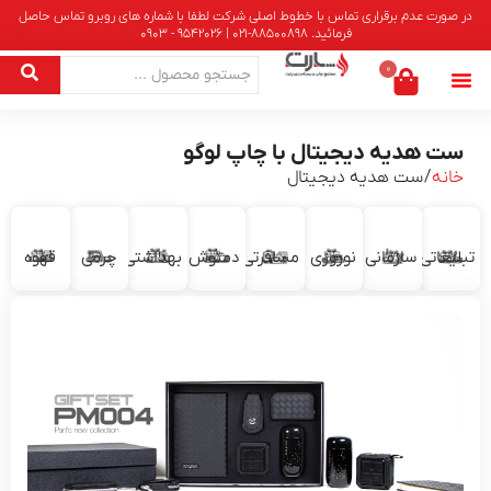
در صورت عدم برقراری تماس با خطوط اصلی شرکت لطفا با شماره های روبرو تماس حاصل
فرمائید. 88500898-021 | 9542026 - 0903
0
ست هدیه دیجیتال با چاپ لوگو
خانه
/ ست هدیه دیجیتال
تبلیغاتی
سازمانی
نوروزی
مسافرتی
دمنوش
بهداشتی
چرمی
قهوه