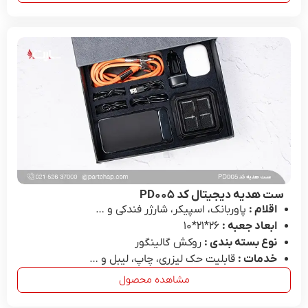
ست هدیه دیجیتال کد PD۰۰۵
اقلام :
پاوربانک، اسپیکر، شارژر فندکی و …
ابعاد جعبه :
26*۲۱*۱۰
نوع بسته بندی :
روکش گالینگور
خدمات :
قابلیت حک لیزری، چاپ، لیبل و …
مشاهده محصول