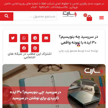
در صورت عدم برقراری تماس با خطوط اصلی شرکت لطفا با شماره های روبرو تماس حاصل
فرمائید. 88500898-021 | 9542026 - 0903
0
در سررسید چه بنویسیم؟
۳۰ ایده با نمونه واقعی
نوشته شده توسط.مجتمع پارت چاپ
اشتراک این مطلب در شبکه های
اجتماعی