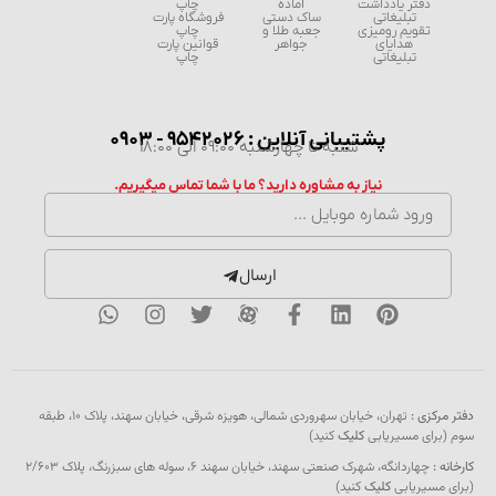
دفتر یادداشت
آماده
چاپ
تبلیغاتی
ساک دستی
فروشگاه پارت
تقویم رومیزی
جعبه طلا و
چاپ
هدایای
جواهر
قوانین پارت
تبلیغاتی
چاپ
پشتیبانی آنلاین : 9542026 - 0903
شنبه تا چهارشنبه 09:00 الی 18:00
نیاز به مشاوره دارید؟ ما با شما تماس میگیریم.
ارسال
دفتر مرکزی :
تهران، خیابان سهروردی شمالی، هویزه شرقی، خیابان سهند، پلاک ۱۰، طبقه
سوم (برای مسیریابی
کلیک
کنید)
کارخانه :
چهاردانگه، شهرک صنعتی سهند، خیابان سهند 6، سوله های سبزرنگ، پلاک 2/603
(برای مسیریابی
کلیک
کنید)