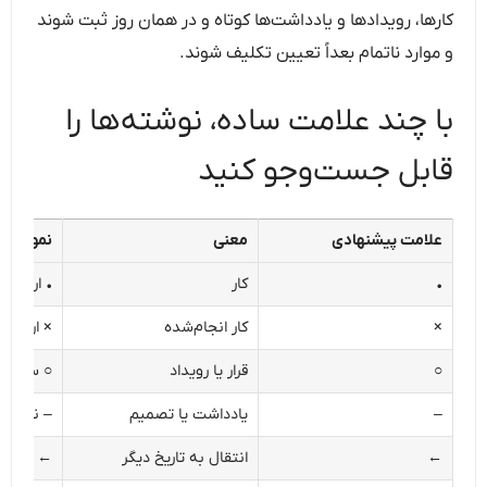
کارها، رویدادها و یادداشت‌ها کوتاه و در همان روز ثبت شوند
و موارد ناتمام بعداً تعیین تکلیف شوند.
با چند علامت ساده، نوشته‌ها را
قابل جست‌وجو کنید
علامت پیشنهادی
معنی
نمونه
•
کار
• ارسال 
×
کار انجام‌شده
× ارسال 
○
قرار یا رویداد
○ ساعت ۱۴ جلسه تی
–
یادداشت یا تصمیم
– نسخه 
←
انتقال به تاریخ دیگر
← پیگیری در 