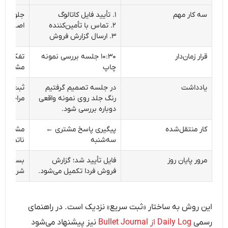
سه کار مهم
۱. تأیید فایل کاتالوگ
جلوگیری 
۲. تماس با تأمین‌کننده
اصلی میا
۳. ارسال گزارش فروش
قرار زمان‌دار
۱۰:۳۰ جلسه بررسی نمونه
تفکیک قرا
چاپ
مشخص
یادداشت
در جلسه تصمیم گرفتیم
ثبت تصمی
رنگ جلد روی نمونه واقعی
مراجعه 
دوباره بررسی شود.
کار منتقل‌شده
پیگیری پاسخ مشتری ←
مشخص‌کرد
سه‌شنبه
ناتمام
مرور پایان روز
فایل تأیید شد؛ گزارش
بستن روز
فروش فردا تکمیل می‌شود.
شروع فرد
این روش به ساختار «ثبت سریع» نزدیک است. در راهنمای
رسمی
Daily Log از Bullet Journal
نیز پیشنهاد می‌شود