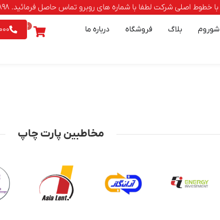
صلی شرکت لطفا با شماره های روبرو تماس حاصل فرمائید. 88500898-021 | 9542026 - 0903
0
شوروم
بلاگ
فروشگاه
درباره ما
000
مخاطبین پارت چاپ