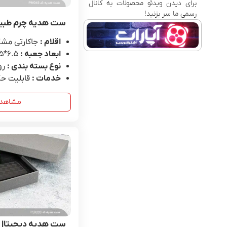
برای دیدن ویدئو محصولات به کانال
رسمی ما سر بزنید!
ست هدیه چرم طبیعی مر
اقلام :
جاکارتی مشک
ابعاد جعبه :
6.۵*۲۷.۵*۲۷.۵
نوع بسته بندی :
رو
خدمات :
قابلیت حک
مشاهد
ست هدیه دیجیتال کد ۸