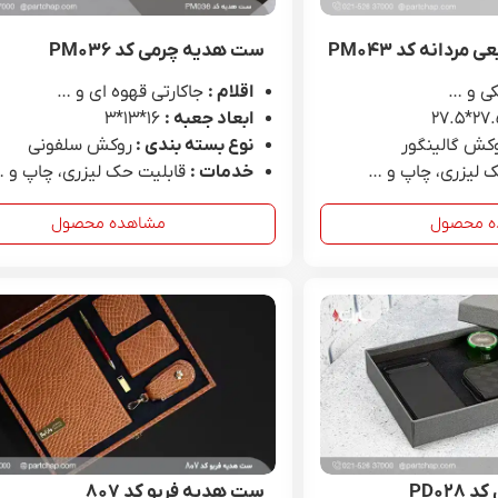
دانه کد PM۰۴۳
ست هدیه چرمی کد PM۰۳۶
ی و …
اقلام :
جاکارتی قهوه ای و …
ابعاد جعبه :
16*۱۳*۳
کش گالینگور
نوع بسته بندی :
روکش سلفونی
 لیزری، چاپ و …
خدمات :
قابلیت حک لیزری، چاپ و 
ه محصول
مشاهده محصول
PD۰۲
ست هدیه فربو کد ۸۰۷