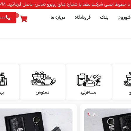
صلی شرکت لطفا با شماره های روبرو تماس حاصل فرمائید. 88500898-021 | 9542026 - 0903
0
شوروم
بلاگ
فروشگاه
درباره ما
000
ی
مسافرتی
دمنوش
به