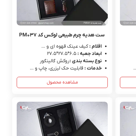
ست هدیه چرم طبیعی لوکس کد PM۰۳۷
اقلام :
کیف عینک قهوه ای و …
ابعاد جعبه :
6.۵*۲۷.۵*۲۷.۵
نوع بسته بندی :
روکش گالینگور
…
خدمات :
قابلیت حک لیزری، چاپ و …
مشاهده محصول