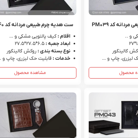
ست هدیه کد PH۰۰۸
ست هدیه کد
ول
مشاهده محصول
مشاه
دانه کد PM۰۳۹
ست هدیه چرم طبیعی مردانه کد PM۰۴۰
 و ..
اقلام :
کیف پالتویی مشکی و …
ابعاد جعبه :
6.۵*۲۷.۵*۲۷.۵
کش گالینگور
نوع بسته بندی :
روکش گالینگور
 لیزری، چاپ و …
خدمات :
قابلیت حک لیزری، چاپ و 
ه محصول
مشاهده محصول