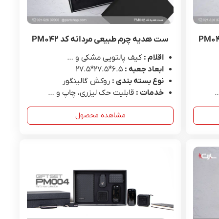
 PF۰۰۲
ست هدیه کد PB۰۱۳
ده محصول
مشاهده محصول
ست هدیه چرم طبیعی مردانه کد PM۰۴۲
اقلام :
کیف پالتویی مشکی و …
ابعاد جعبه :
6.۵*۲۷.۵*۲۷.۵
نوع بسته بندی :
روکش گالینگور
…
خدمات :
قابلیت حک لیزری، چاپ و …
مشاهده محصول