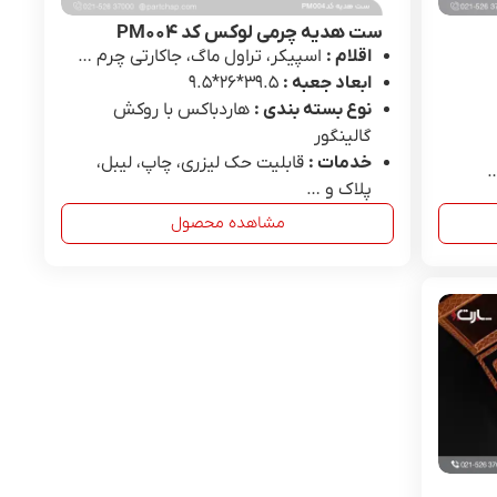
ست هدیه چرمی لوکس کد PM۰۰۴
اقلام :
اسپیکر، تراول ماگ، جاکارتی چرم …
ابعاد جعبه :
39.۵*۲۶*۹.۵
نوع بسته بندی :
هاردباکس با روکش
گالینگور
خدمات :
قابلیت حک لیزری، چاپ، لیبل،
…
پلاک و …
مشاهده محصول