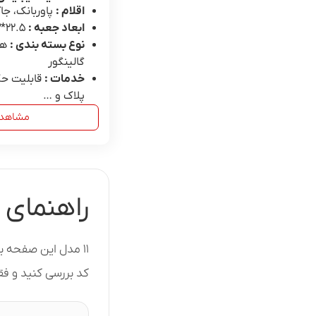
اقلام :
پاوربانک، جا
ابعاد جعبه :
22.۵*۱۶.۳*۳.۶
نوع بسته بندی :
ها
گالینگور
خدمات :
قابلیت حک
پلاک و …
مشاهد
راهنمای 
۱۱ مدل این صفحه 
کد بررسی کنید و فقط