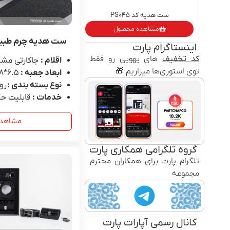
ست هدیه کد PS۰۴۵
ست هدیه کد PH۰۰۹
مشاهده محصول
مشاهده محص
ست هدیه چرم طبیعی مر
اینستاگرام پارت
کد تخفیف‌
های یهویی رو فقط
اقلام :
جاکارتی مشکی
توی استوری‌ها میزاریم 🎁
ابعاد جعبه :
6.۵*۱۸*۲۷
نوع بسته بندی :
رو
خدمات :
قابلیت حک
مشاهد
گروه تلگرامی همکاری پارت
تلگرام پارت برای همکاران محترم
مجموعه
کانال رسمی آپارات پارت