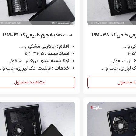
خاص کد PM۰۳۸
ست هدیه چرم طبیعی کد PM۰۴۱
ی و …
اقلام :
جاکارتی مشکی و …
ابعاد جعبه :
4.۵*۱۳*۱۶
کش سلفونی
نوع بسته بندی :
روکش سلفونی
 لیزری، چاپ و …
خدمات :
قابلیت حک لیزری، چاپ و 
ه محصول
مشاهده محصول