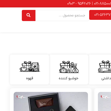
021-52637
داشتی
خوشبو کننده
قهوه