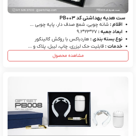
ست هدیه بهداشتی کد PB۰۰۳
اقلام :
شانه چوبی، شمع صدف دار، پایه چوبی …
ابعاد جعبه :
27*۲۳*۹.۲
نوع بسته بندی :
هاردباکس با روکش گالینگور
خدمات :
قابلیت حک لیزری، چاپ، لیبل، پلاک و …
مشاهده محصول