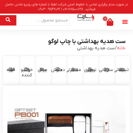
در صورت عدم برقراری تماس با خطوط اصلی شرکت لطفا با شماره های روبرو تماس حاصل
فرمائید. 88500898-021 | 9542026 - 0903
0
ست هدیه بهداشتی با چاپ لوگو
خانه
/ ست هدیه بهداشتی
تبلیغاتی
سازمانی
نوروزی
مسافرتی
دمنوش
چرمی
خوشبو
قهوه
کننده