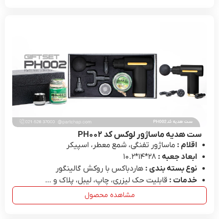
ست هدیه ماساژور لوکس کد PH۰۰۲
اقلام :
ماساژور تفنگی، شمع معطر، اسپیکر
ابعاد جعبه :
28*۱۴*۱۰.۲
نوع بسته بندی :
هاردباکس با روکش گالینگور
خدمات :
قابلیت حک لیزری، چاپ، لیبل، پلاک و …
مشاهده محصول