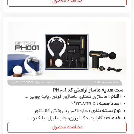
مشاهده محصول
ست هدیه ماساژ آرامش کد PH۰۰۱
اقلام :
ماساژور تفنگی، ماساژور گردن، پایه چوبی …
ابعاد جعبه :
29.۵*۲۳.۸*۹
نوع بسته بندی :
هاردباکس با روکش گالینگور
خدمات :
قابلیت حک لیزری، چاپ، لیبل، پلاک و …
مشاهده محصول