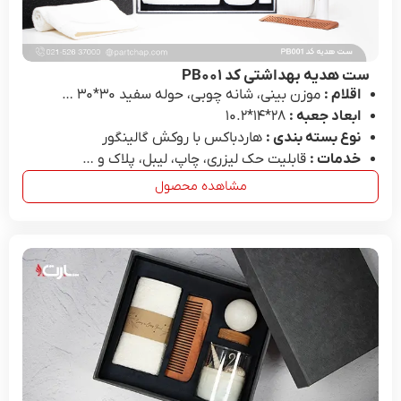
ست هدیه بهداشتی کد PB۰۰۱
اقلام :
موزن بینی، شانه چوبی، حوله سفید ۳۰*۳۰ …
ابعاد جعبه :
28*۱۴*۱۰.۲
نوع بسته بندی :
هاردباکس با روکش گالینگور
خدمات :
قابلیت حک لیزری، چاپ، لیبل، پلاک و …
مشاهده محصول