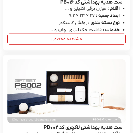
ست هدیه بهداشتی کد PB۰۱۶
اقلام :
موزن برقی اکلیلی و …
ابعاد جعبه :
27 × ۲۳ × ۹.۲
نوع بسته بندی :
روکش گالینگور
خدمات :
قابلیت حک لیزری، چاپ و …
مشاهده محصول
ست هدیه بهداشتی لاکچری کد PB۰۰۲