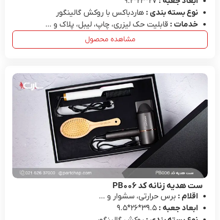
ابعاد جعبه :
27*۲۳*۹.۲
نوع بسته بندی :
هاردباکس با روکش گالینگور
خدمات :
قابلیت حک لیزری، چاپ، لیبل، پلاک و …
مشاهده محصول
ست هدیه زنانه کد PB۰۰۶
اقلام :
برس حرارتی، سشوار و …
ابعاد جعبه :
39.۵*۲۶*۹.۵