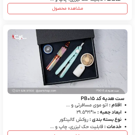
مشاهده محصول
ست هدیه کد PB۰۱۵
اقلام :
اتو موی مسافرتی و …
ابعاد جعبه :
10*۲۱*۲۹.۵
نوع بسته بندی :
روکش گالینگور
خدمات :
قابلیت حک لیزری، چاپ و …