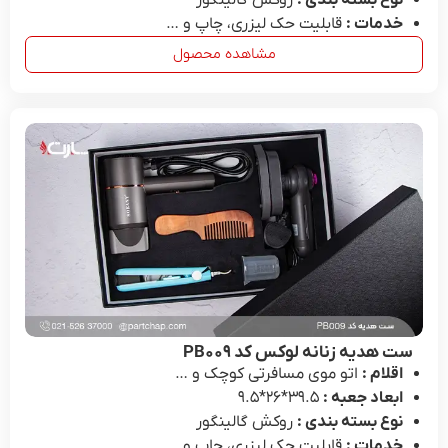
نوع بسته بندی :
روکش گالینگور
خدمات :
قابلیت حک لیزری، چاپ و …
مشاهده محصول
ست هدیه زنانه لوکس کد PB۰۰۹
اقلام :
اتو موی مسافرتی کوچک و …
ابعاد جعبه :
39.۵*۲۶*۹.۵
نوع بسته بندی :
روکش گالینگور
خدمات :
قابلیت حک لیزری، چاپ و …