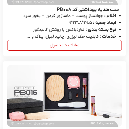
ست هدیه بهداشتی کد PB۰۰۸
اقلام :
جوانساز پوست – ماساژور گردن – بخور سرد
ابعاد جعبه :
29.۵*۲۳.۸*۹
نوع بسته بندی :
هاردباکس با روکش گالینگور
خدمات :
قابلیت حک لیزری، چاپ، لیبل، پلاک و …
مشاهده محصول