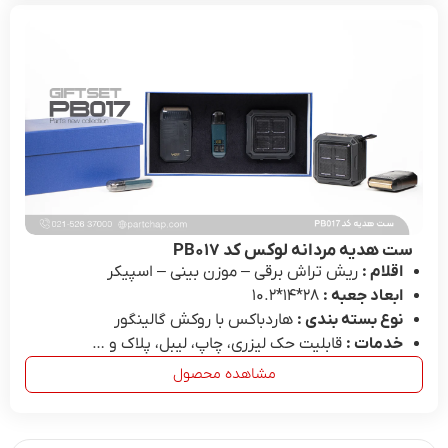
ست هدیه مردانه لوکس کد PB۰۱۷
اقلام :
ریش تراش برقی – موزن بینی – اسپیکر
ابعاد جعبه :
28*۱۴*۱۰.۲
نوع بسته بندی :
هاردباکس با روکش گالینگور
خدمات :
قابلیت حک لیزری، چاپ، لیبل، پلاک و …
مشاهده محصول