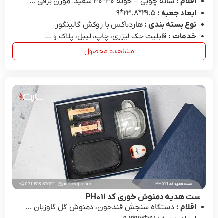
اقلام :
شانه چوبی – حوله ۳۰*۳۰ سفید، موزن برقی …
ابعاد جعبه :
29.۵*۲۳.۸*۹
نوع بسته بندی :
هاردباکس با روکش گالینگور
خدمات :
قابلیت حک لیزری، چاپ، لیبل، پلاک و …
مشاهده محصول
ست هدیه دمنوش خوری کد PH۰۱۱
اقلام :
دستگاه سنجش قندخون، دمنوش گل گاوزبان …