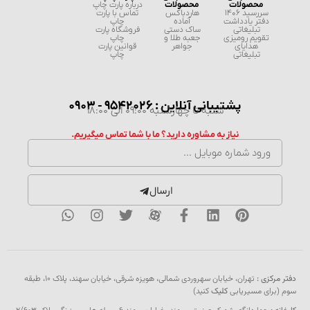
محصولات
محصولات
درباره پارت چاپ
سررسید 1406
هاردباکس
تماس با پارت
دفتر یادداشت
آماده
چاپ
تبلیغاتی
ساک دستی
فروشگاه پارت
تقویم رومیزی
جعبه طلا و
چاپ
هدایای
جواهر
قوانین پارت
تبلیغاتی
چاپ
پشتیبانی آنلاین : 9542026 - 0903
شنبه تا چهارشنبه 09:00 الی 18:00
نیاز به مشاوره دارید؟ ما با شما تماس میگیریم.
ارسال
دفتر مرکزی :
تهران، خیابان سهروردی شمالی، هویزه شرقی، خیابان سهند، پلاک ۱۰، طبقه
سوم (برای مسیریابی
کلیک
کنید)