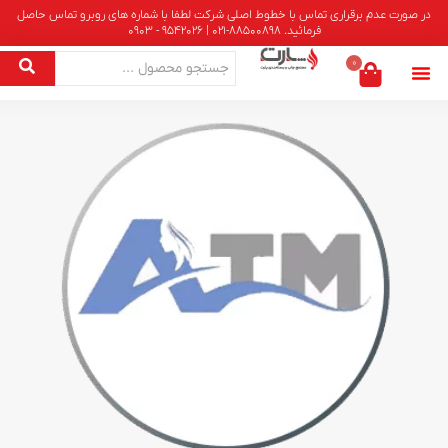
در صورت عدم برقراری تماس با خطوط اصلی شرکت لطفا با شماره های روبرو تماس حاصل
فرمائید. 88500898-021 | 9542026 - 0903
0