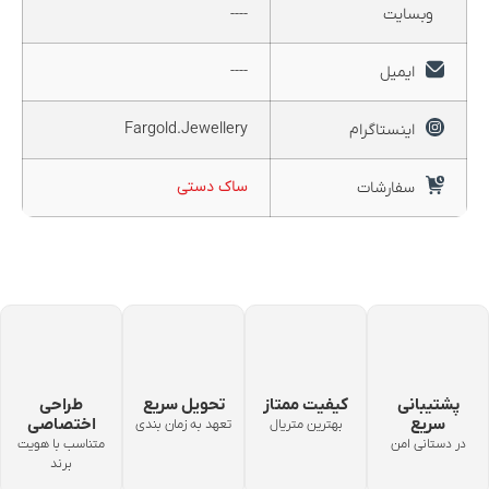
وبسایت
----
----
ایمیل
Fargold.Jewellery
اینستاگرام
ساک دستی
سفارشات
پشتیبانی
کیفیت ممتاز
تحویل سریع
طراحی
سریع
اختصاصی
بهترین متریال
تعهد به زمان بندی
در دستانی امن
متناسب با هویت
برند