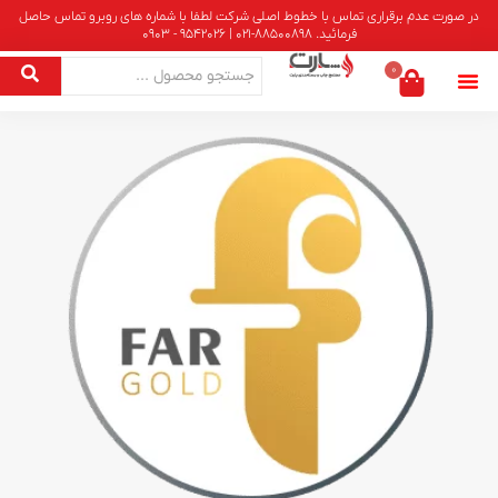
در صورت عدم برقراری تماس با خطوط اصلی شرکت لطفا با شماره های روبرو تماس حاصل
فرمائید. 88500898-021 | 9542026 - 0903
0