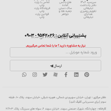
سررسید 1406
هاردباکس
تماس با پارت
دفتر یادداشت
آماده
چاپ
تبلیغاتی
ساک دستی
فروشگاه پارت
تقویم رومیزی
جعبه طلا و
چاپ
هدایای
جواهر
قوانین پارت
تبلیغاتی
چاپ
پشتیبانی آنلاین : 9542026 - 0903
شنبه تا چهارشنبه 09:00 الی 18:00
نیاز به مشاوره دارید؟ ما با شما تماس میگیریم.
ارسال
دفتر مرکزی :
تهران، خیابان سهروردی شمالی، هویزه شرقی، خیابان سهند، پلاک ۱۰، طبقه
سوم (برای مسیریابی
کلیک
کنید)
کارخانه :
چهاردانگه، شهرک صنعتی سهند، خیابان سهند 6، سوله های سبزرنگ، پلاک 2/603