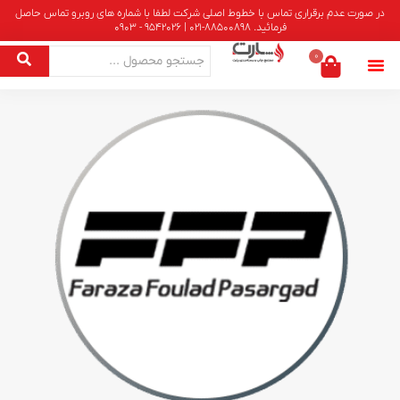
در صورت عدم برقراری تماس با خطوط اصلی شرکت لطفا با شماره های روبرو تماس حاصل
فرمائید. 88500898-021 | 9542026 - 0903
0