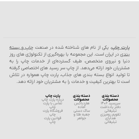
پارت چاپ
، یکی از نام‌ های شناخته شده در صنعت
چاپ و بسته‌
بندی
در ایران است. این مجموعه با بهره‌گیری از تکنولوژی‌ های روز
دنیا و نیروی متخصص، طیف گسترده‌ای از خدمات چاپ را به
مشتریان خود ارائه می‌دهد. از چاپ سر رسید های اختصاصی گرفته
تا تولید انواع بسته‌ بندی‌ های جذاب، پارت چاپ همواره در تلاش
است تا بهترین کیفیت و خدمات را به مشتریان خود ارائه دهد.
دسته بندی
دسته بندی
پارت چاپ
محصولات
محصولات
درباره پارت چاپ
سررسید 1406
هاردباکس
تماس با پارت
دفتر یادداشت
آماده
چاپ
تبلیغاتی
ساک دستی
فروشگاه پارت
تقویم رومیزی
جعبه طلا و
چاپ
هدایای
جواهر
قوانین پارت
تبلیغاتی
چاپ