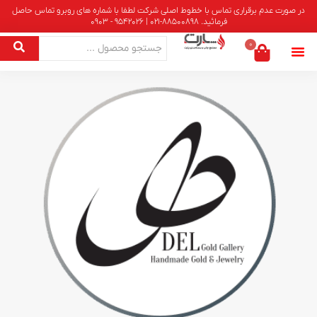
در صورت عدم برقراری تماس با خطوط اصلی شرکت لطفا با شماره های روبرو تماس حاصل
فرمائید. 88500898-021 | 9542026 - 0903
0