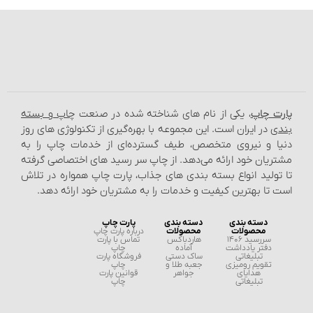
پارت چاپ
، یکی از نام‌ های شناخته شده در صنعت
چاپ و بسته‌
بندی
در ایران است. این مجموعه با بهره‌گیری از تکنولوژی‌ های روز
دنیا و نیروی متخصص، طیف گسترده‌ای از خدمات چاپ را به
مشتریان خود ارائه می‌دهد. از چاپ سر رسید های اختصاصی گرفته
تا تولید انواع بسته‌ بندی‌ های جذاب، پارت چاپ همواره در تلاش
است تا بهترین کیفیت و خدمات را به مشتریان خود ارائه دهد.
دسته بندی
دسته بندی
پارت چاپ
محصولات
محصولات
درباره پارت چاپ
سررسید 1406
هاردباکس
تماس با پارت
دفتر یادداشت
آماده
چاپ
تبلیغاتی
ساک دستی
فروشگاه پارت
تقویم رومیزی
جعبه طلا و
چاپ
هدایای
جواهر
قوانین پارت
تبلیغاتی
چاپ