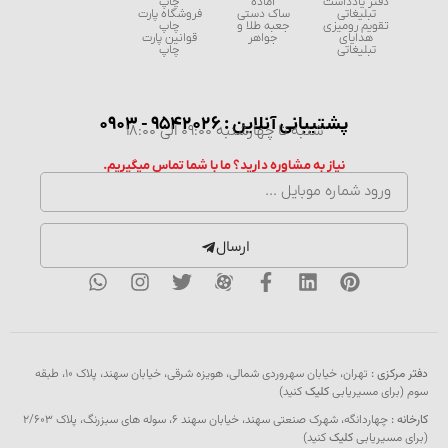
دفتر یادداشت
آماده
چاپ
تبلیغاتی
ساک دستی
فروشگاه پارت
تقویم رومیزی
جعبه طلا و
چاپ
هدایای
جواهر
قوانین پارت
تبلیغاتی
چاپ
پشتیبانی آنلاین : 9542026 - 0903
شنبه تا چهارشنبه 09:00 الی 18:00
نیاز به مشاوره دارید؟ ما با شما تماس میگیریم.
ارسال
دفتر مرکزی :
تهران، خیابان سهروردی شمالی، هویزه شرقی، خیابان سهند، پلاک ۱۰، طبقه
سوم (برای مسیریابی
کلیک
کنید)
کارخانه :
چهاردانگه، شهرک صنعتی سهند، خیابان سهند 6، سوله های سبزرنگ، پلاک 2/603
(برای مسیریابی
کلیک
کنید)