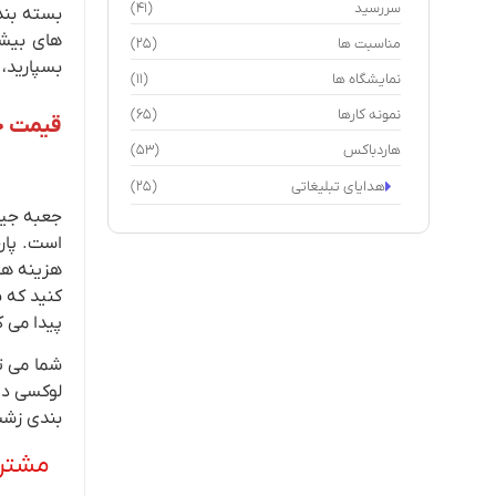
سررسید
(41)
بسته بند
های بیشت
مناسبت ها
(25)
بسپارید،
نمایشگاه ها
(11)
نمونه کارها
(65)
قیمت جع
هاردباکس
(53)
هدایای تبلیغاتی
(25)
جعبه جیر
است. پار
هزینه های
کنید که ب
پیدا می ک
شما می ت
لوکسی دا
بندی زشت
مشتری