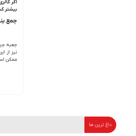
اگر گالر
بیشتر کس
جمع بن
جعبه جیر
نیز از ا
ممکن است 
داغ ترین ها