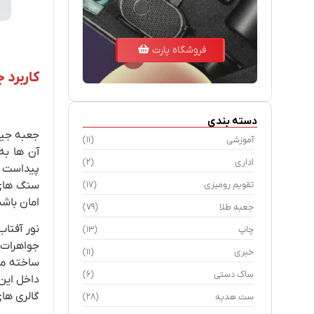
فروشگاه پارت
کاربرد 
دسته بندی
جعبه جیر 
آموزشی
(11)
آن ها به
اداری
(2)
پیداست ، 
سنگ های 
تقویم رومیزی
(17)
امان باشن
جعبه طلا
(79)
نور آفتا
چاپ
(13)
جواهرات ب
خبری
(11)
ساخته می
ساک دستی
(6)
داخل این
گالری ها
ست هدیه
(28)