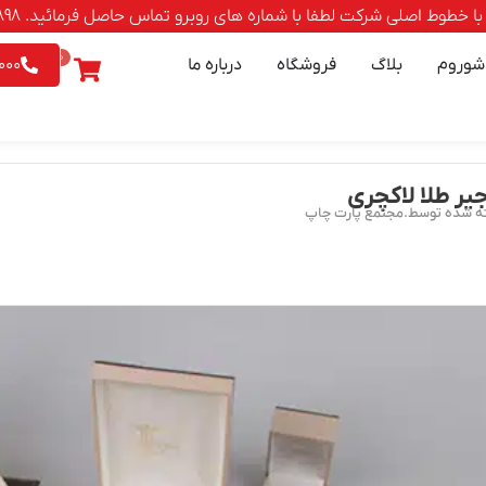
صلی شرکت لطفا با شماره های روبرو تماس حاصل فرمائید. 88500898-021 | 9542026 - 0903
0
شوروم
بلاگ
فروشگاه
درباره ما
000
یر طلا لاکچری
ه شده توسط.مجتمع پارت چاپ