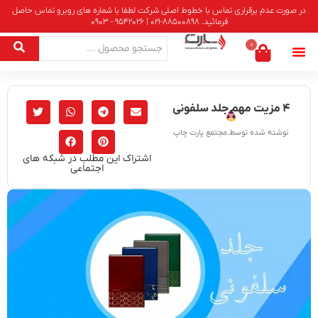
در صورت عدم برقراری تماس با خطوط اصلی شرکت لطفا با شماره های روبرو تماس حاصل
فرمائید. 88500898-021 | 9542026 - 0903
0
۴ مزیت مهم جلد سلفونی
نوشته شده توسط.مجتمع پارت چاپ
اشتراک این مطلب در شبکه های
اجتماعی