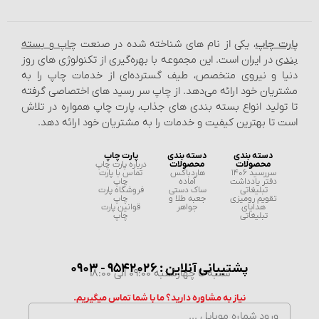
پارت چاپ
، یکی از نام‌ های شناخته شده در صنعت
چاپ و بسته‌
بندی
در ایران است. این مجموعه با بهره‌گیری از تکنولوژی‌ های روز
دنیا و نیروی متخصص، طیف گسترده‌ای از خدمات چاپ را به
مشتریان خود ارائه می‌دهد. از چاپ سر رسید های اختصاصی گرفته
تا تولید انواع بسته‌ بندی‌ های جذاب، پارت چاپ همواره در تلاش
است تا بهترین کیفیت و خدمات را به مشتریان خود ارائه دهد.
دسته بندی
دسته بندی
پارت چاپ
محصولات
محصولات
درباره پارت چاپ
سررسید 1406
هاردباکس
تماس با پارت
دفتر یادداشت
آماده
چاپ
تبلیغاتی
ساک دستی
فروشگاه پارت
تقویم رومیزی
جعبه طلا و
چاپ
هدایای
جواهر
قوانین پارت
تبلیغاتی
چاپ
پشتیبانی آنلاین : 9542026 - 0903
شنبه تا چهارشنبه 09:00 الی 18:00
نیاز به مشاوره دارید؟ ما با شما تماس میگیریم.