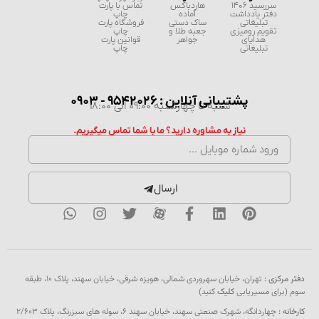
سررسید 1406
هاردباکس
تماس با پارت
دفتر یادداشت
آماده
چاپ
تبلیغاتی
ساک دستی
فروشگاه پارت
تقویم رومیزی
جعبه طلا و
چاپ
هدایای
جواهر
قوانین پارت
تبلیغاتی
چاپ
پشتیبانی آنلاین : 9542026 - 0903
شنبه تا چهارشنبه 09:00 الی 18:00
نیاز به مشاوره دارید؟ ما با شما تماس میگیریم.
ارسال
دفتر مرکزی :
تهران، خیابان سهروردی شمالی، هویزه شرقی، خیابان سهند، پلاک ۱۰، طبقه
سوم (برای مسیریابی
کلیک
کنید)
کارخانه :
چهاردانگه، شهرک صنعتی سهند، خیابان سهند 6، سوله های سبزرنگ، پلاک 2/603