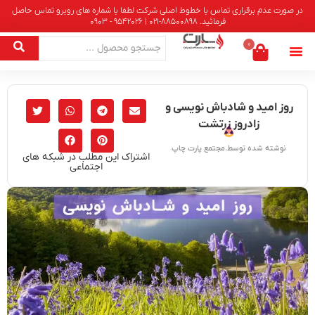
در صورت عدم برقراری تماس با خطوط اصلی شرکت لطفا با شماره های روبرو تماس حاصل
فرمائید. 88500898-021 | 9542026 - 0903
0
روز امید و شادباش نویسی و
زادروز زرتشت
نوشته شده توسط.مجتمع پارت چاپ
اشتراک این مطلب در شبکه های
اجتماعی