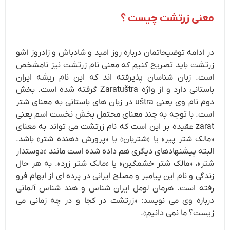
معنی زرتشت چیست ؟
در ادامه توضیحاتمان درباره روز امید و شادباش و زادروز اشو
زرتشت باید تصریح کنیم که معنی نام زرتشت نیز نامشخص
است. زبان شناسان پذیرفته اند که این نام ریشه ایران
باستانی دارد و از واژه Zaratuštra گرفته شده است. بخش
دوم نام وی یعنی uštra در زبان های باستانی به معنای شتر
است. با توجه به چند معنای محتمل بخش نخست اسم یعنی
zarat عقیده بر این است که نام زرتشت می تواند به معنای
«مالک شتر پیر» یا «شتربان» یا «پرورش دهنده شتر» باشد.
البته پیشنهادهای دیگری هم داده شده است مانند «دوستدار
شتر»، «مالک شتر خشمگین» یا «مالک شتر زرد». به هر حال
زندگی و نام این پیامبر و مصلح ایرانی در پرده ای از ابهام فرو
رفته است. هرمان لومل ایران شناس و هند شناس آلمانی
درباره وی می نویسد: «زرتشت در کجا و در چه زمانی می
زیست؟ ما نمی دانیم».