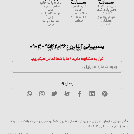
محصولات
محصولات
درباره پارت چاپ
سررسید 1406
هاردباکس
تماس با پارت
دفتر یادداشت
آماده
چاپ
تبلیغاتی
ساک دستی
فروشگاه پارت
تقویم رومیزی
جعبه طلا و
چاپ
هدایای
جواهر
قوانین پارت
تبلیغاتی
چاپ
پشتیبانی آنلاین : 9542026 - 0903
شنبه تا چهارشنبه 09:00 الی 18:00
نیاز به مشاوره دارید؟ ما با شما تماس میگیریم.
ارسال
دفتر مرکزی :
تهران، خیابان سهروردی شمالی، هویزه شرقی، خیابان سهند، پلاک ۱۰، طبقه
سوم (برای مسیریابی
کلیک
کنید)