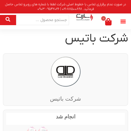
در صورت عدم برقراری تماس با خطوط اصلی شرکت لطفا با شماره های روبرو تماس حاصل
فرمائید. 88500898-021 | 9542026 - 0903
0
شرکت باتیس
شرکت باتیس
انجام شد