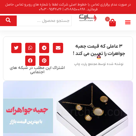
در صورت عدم برقراری تماس با خطوط اصلی شرکت لطفا با شماره های روبرو تماس حاصل
فرمائید. 88500898-021 | 9542026 - 0903
0
۳ عاملی که قیمت جعبه
جواهرات را تعیین می کند !
نوشته شده توسط.مجتمع پارت چاپ
اشتراک این مطلب در شبکه های
اجتماعی