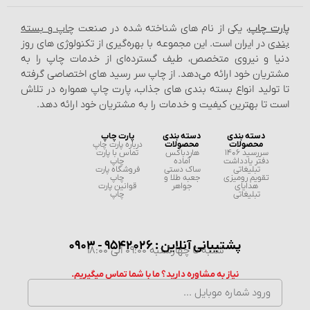
پارت چاپ
، یکی از نام‌ های شناخته شده در صنعت
چاپ و بسته‌
بندی
در ایران است. این مجموعه با بهره‌گیری از تکنولوژی‌ های روز
دنیا و نیروی متخصص، طیف گسترده‌ای از خدمات چاپ را به
مشتریان خود ارائه می‌دهد. از چاپ سر رسید های اختصاصی گرفته
تا تولید انواع بسته‌ بندی‌ های جذاب، پارت چاپ همواره در تلاش
است تا بهترین کیفیت و خدمات را به مشتریان خود ارائه دهد.
دسته بندی
دسته بندی
پارت چاپ
محصولات
محصولات
درباره پارت چاپ
سررسید 1406
هاردباکس
تماس با پارت
دفتر یادداشت
آماده
چاپ
تبلیغاتی
ساک دستی
فروشگاه پارت
تقویم رومیزی
جعبه طلا و
چاپ
هدایای
جواهر
قوانین پارت
تبلیغاتی
چاپ
پشتیبانی آنلاین : 9542026 - 0903
شنبه تا چهارشنبه 09:00 الی 18:00
نیاز به مشاوره دارید؟ ما با شما تماس میگیریم.