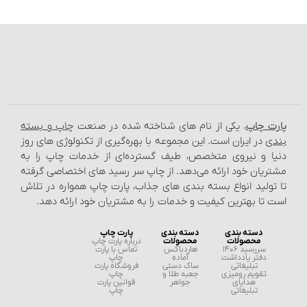
پارت چاپ
، یکی از نام‌ های شناخته شده در صنعت
چاپ و بسته‌
بندی
در ایران است. این مجموعه با بهره‌گیری از تکنولوژی‌ های روز
دنیا و نیروی متخصص، طیف گسترده‌ای از خدمات چاپ را به
مشتریان خود ارائه می‌دهد. از چاپ سر رسید های اختصاصی گرفته
تا تولید انواع بسته‌ بندی‌ های جذاب، پارت چاپ همواره در تلاش
است تا بهترین کیفیت و خدمات را به مشتریان خود ارائه دهد.
دسته بندی
دسته بندی
پارت چاپ
محصولات
محصولات
درباره پارت چاپ
سررسید 1406
هاردباکس
تماس با پارت
دفتر یادداشت
آماده
چاپ
تبلیغاتی
ساک دستی
فروشگاه پارت
تقویم رومیزی
جعبه طلا و
چاپ
هدایای
جواهر
قوانین پارت
تبلیغاتی
چاپ