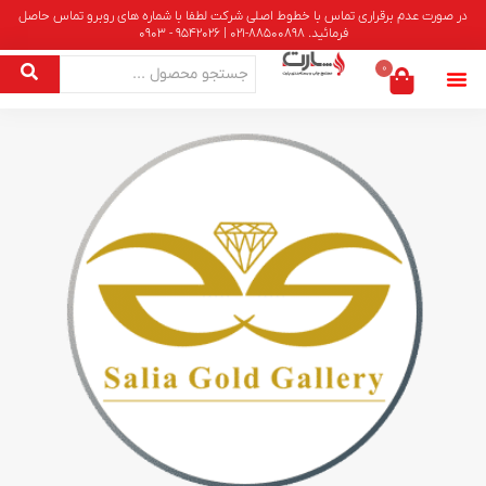
در صورت عدم برقراری تماس با خطوط اصلی شرکت لطفا با شماره های روبرو تماس حاصل
فرمائید. 88500898-021 | 9542026 - 0903
0