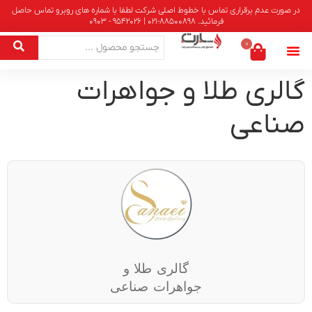
در صورت عدم برقراری تماس با خطوط اصلی شرکت لطفا با شماره های روبرو تماس حاصل
فرمائید. 88500898-021 | 9542026 - 0903
0
گالری طلا و جواهرات
صناعی
گالری طلا و
جواهرات صناعی