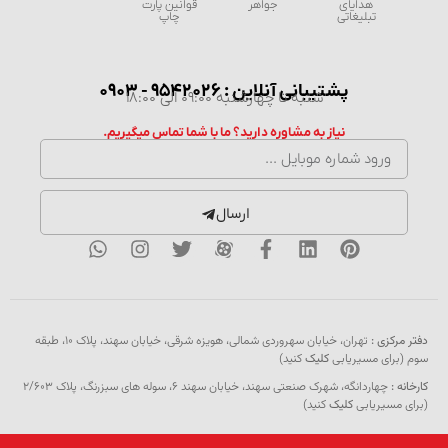
هدایای
جواهر
قوانین پارت
تبلیغاتی
چاپ
پشتیبانی آنلاین : 9542026 - 0903
شنبه تا چهارشنبه 09:00 الی 18:00
نیاز به مشاوره دارید؟ ما با شما تماس میگیریم.
ارسال
دفتر مرکزی :
تهران، خیابان سهروردی شمالی، هویزه شرقی، خیابان سهند، پلاک ۱۰، طبقه
سوم (برای مسیریابی
کلیک
کنید)
کارخانه :
چهاردانگه، شهرک صنعتی سهند، خیابان سهند 6، سوله های سبزرنگ، پلاک 2/603
(برای مسیریابی
کلیک
کنید)