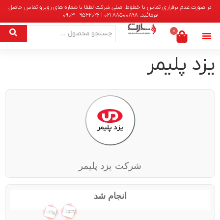
در صورت عدم برقراری تماس با خطوط اصلی شرکت لطفا با شماره های روبرو تماس حاصل
فرمائید. 88500898-021 | 9542026 - 0903
0
یزد پلیمر
شرکت یزد پلیمر
انجام شد