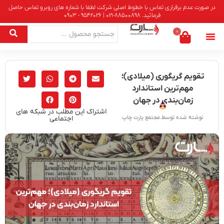
در صورت عدم برقراری تماس با خطوط اصلی شرکت لطفا با شماره های روبرو تماس حاصل
فرمائید. 88500898-021 | 9542026 - 0903
0
تقویم گریگوری (میلادی)؛
مهم‌ترین استاندارد
زمان‌بندی در جهان
اشتراک این مطلب در شبکه های
اجتماعی
نوشته شده توسط.مجتمع پارت چاپ