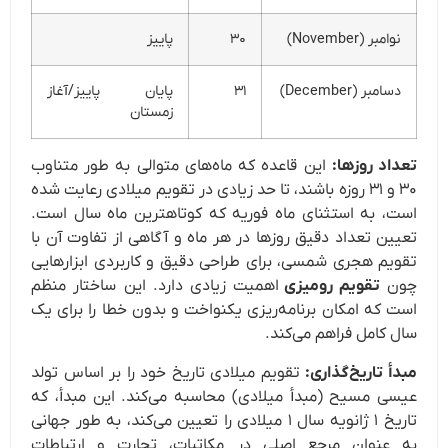
نوامبر (November)
۳۰
پاییز
دسامبر (December)
۳۱
پایان پاییز/آغاز
زمستان
تعداد روزها:
این قاعده که ماه‌های متوالی به طور متناوب
۳۰ و ۳۱ روزه باشند، تا حد زیادی در تقویم میلادی رعایت شده
است، به استثنای ماه فوریه که کوتاهترین ماه سال است.
تعیین تعداد دقیق روزها در هر ماه و آگاهی از تفاوت آن با
تقویم هجری شمسی، برای طراحی دقیق و کاربردی ابزارهایی
چون
تقویم رومیزی
اهمیت زیادی دارد. این ساختار منظم
است که امکان برنامه‌ریزی یکنواخت و بدون خطا را برای یک
سال کامل فراهم می‌کند.
مبدأ تاریخ‌گذاری:
تقویم میلادی تاریخ خود را بر اساس تولد
عیسی مسیح (مبدأ میلادی) محاسبه می‌کند. این مبدأ، که
تاریخ ۱ ژانویه سال ۱ میلادی را تعیین می‌کند، به طور جهانی
به عنوان مرجع اصلی در مکاتبات، تجارت و ارتباطات