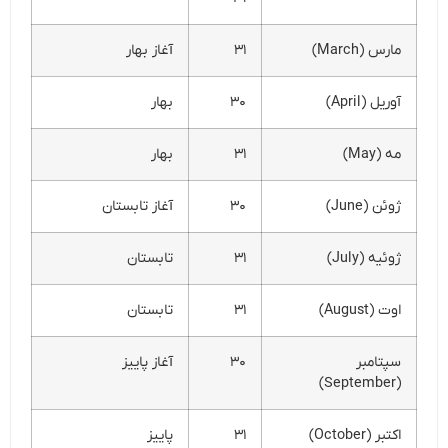
مارس (March)
۳۱
آغاز بهار
آوریل (April)
۳۰
بهار
مه (May)
۳۱
بهار
ژوئن (June)
۳۰
آغاز تابستان
ژوئیه (July)
۳۱
تابستان
اوت (August)
۳۱
تابستان
سپتامبر
۳۰
آغاز پاییز
(September)
اکتبر (October)
۳۱
پاییز