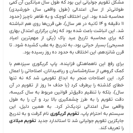
مشکل تقویم جولیانی این بود که طول سال میانگین آن کمی
طولانی‌تر از سال اعتدالی (طول واقعی سال خورشیدی)
محاسبه شده بود. این اختلاف کوچک و به ظاهر ناچیز (حدود
۱۱ دقیقه و ۱۴ ثانیه در هر سال)، طی قرن‌ها روی هم انباشته
شد. این انباشت باعث شده بود که زمان برگزاری اعتدال بهاری
که برای محاسبه تاریخ عید پاک (یکی از مهم‌ترین اعیاد
مسیحی) بسیار حیاتی بود، به تدریج به عقب کشیده شود. تا
قرن شانزدهم، این اختلاف به حدود ده روز رسیده بود.
برای رفع این ناهماهنگی فزاینده، پاپ گریگوری سیزدهم با
کمک گروهی از ستاره‌شناسان و ریاضیدانان، اصلاحاتی را اعمال
کرد. این اصلاحات منجر به ابداع تقویمی شد که نه تنها
خطای گذشته را برطرف کرد (با حذف ۱۰ روز از تقویم در آن
سال)، بلکه با تنظیم دقیق‌تر قوانین مربوط به سال کبیسه،
دقت تقویم را به طرز چشمگیری بالا برد و آن را به طول
واقعی سال اعتدالی نزدیک‌تر کرد. به همین دلیل، این
سیستم به احترام پاپ،
تقویم گریگوری
نام گرفت و به تدریج
جایگزین تقویم جولیانی شد تا استاندارد جدید
تقویم میلادی
را تعریف کند.