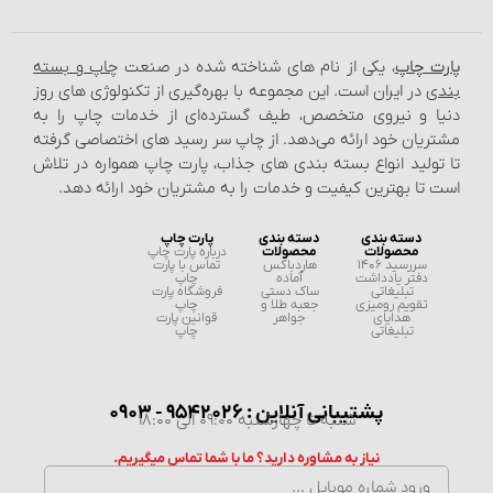
پارت چاپ
، یکی از نام‌ های شناخته شده در صنعت
چاپ و بسته‌
بندی
در ایران است. این مجموعه با بهره‌گیری از تکنولوژی‌ های روز
دنیا و نیروی متخصص، طیف گسترده‌ای از خدمات چاپ را به
مشتریان خود ارائه می‌دهد. از چاپ سر رسید های اختصاصی گرفته
تا تولید انواع بسته‌ بندی‌ های جذاب، پارت چاپ همواره در تلاش
است تا بهترین کیفیت و خدمات را به مشتریان خود ارائه دهد.
دسته بندی
دسته بندی
پارت چاپ
محصولات
محصولات
درباره پارت چاپ
سررسید 1406
هاردباکس
تماس با پارت
دفتر یادداشت
آماده
چاپ
تبلیغاتی
ساک دستی
فروشگاه پارت
تقویم رومیزی
جعبه طلا و
چاپ
هدایای
جواهر
قوانین پارت
تبلیغاتی
چاپ
پشتیبانی آنلاین : 9542026 - 0903
شنبه تا چهارشنبه 09:00 الی 18:00
نیاز به مشاوره دارید؟ ما با شما تماس میگیریم.