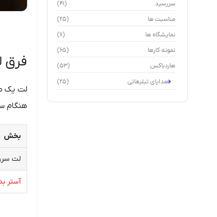
سررسید
(41)
مناسبت ها
(25)
نمایشگاه ها
(11)
نمونه کارها
(65)
فرق ل
هاردباکس
(53)
هدایای تبلیغاتی
(25)
لت یک صف
هنگام سف
بخش
لت سرر
آستر بد