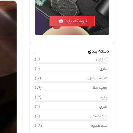
فروشگاه پارت
دسته بندی
آموزشی
(11)
اداری
(2)
تقویم رومیزی
(17)
جعبه طلا
(79)
چاپ
(13)
خبری
(11)
ساک دستی
(6)
ست هدیه
(28)