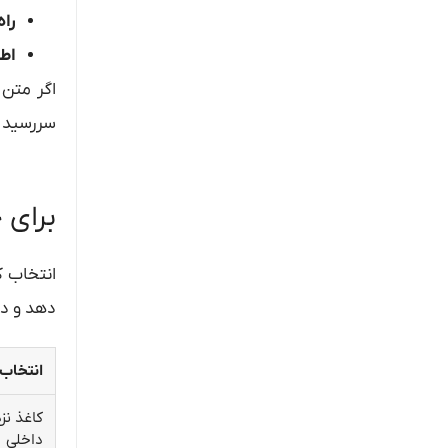
راه
اطل
اگر متن 
سررسید ر
برای 
انتخاب ک
دهد و در
انتخاب
کاغذ ن
داخلی