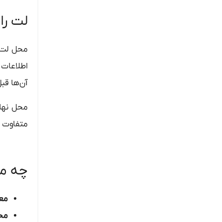
لت را
محل لت ب
اطلاعات 
آن‌ها قب
محل نهای
متفاوت ب
چه مح
معر
مح