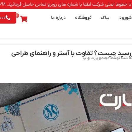
صلی شرکت لطفا با شماره های روبرو تماس حاصل فرمائید. 88500898-021 | 9542026 - 0903
0
شوروم
بلاگ
فروشگاه
درباره ما
000
سید چیست؟ تفاوت با آستر و راهنمای طراحی
ه شده توسط.مجتمع پارت چاپ