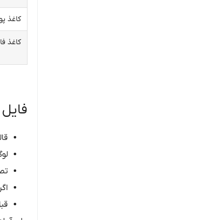
کاغذ پ
کاغذ فا
فایل 
قال
لوگو، ش
تصو
اگر
قبل