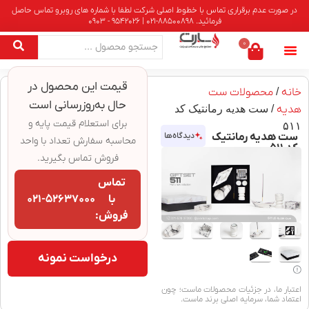
در صورت عدم برقراری تماس با خطوط اصلی شرکت لطفا با شماره های روبرو تماس حاصل
فرمائید. 88500898-021 | 9542026 - 0903
0
قیمت این محصول در
خانه
/
محصولات ست
حال به‌روزرسانی است
هدیه
/ ست هدیه رمانتیک کد
برای استعلام قیمت پایه و
۵۱۱
ست هدیه رمانتیک
دیدگاه‌ها
محاسبه سفارش تعداد با واحد
کد ۵۱۱
فروش تماس بگیرید.
تماس
با
۰۲۱-۵۲۶۳۷۰۰۰
فروش:
درخواست نمونه
اعتبار ما، در جزئیات محصولات ماست؛ چون
اعتماد شما، سرمایه اصلی برند ماست.