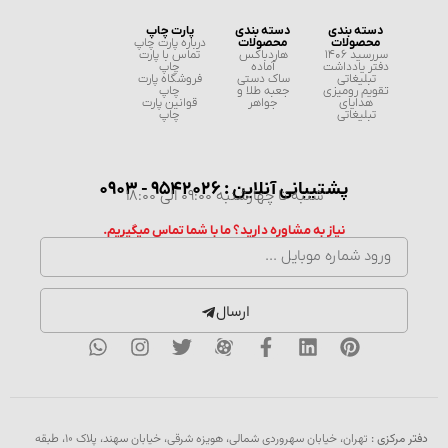
دسته بندی
دسته بندی
پارت چاپ
محصولات
محصولات
درباره پارت چاپ
سررسید 1406
هاردباکس
تماس با پارت
دفتر یادداشت
آماده
چاپ
تبلیغاتی
ساک دستی
فروشگاه پارت
تقویم رومیزی
جعبه طلا و
چاپ
هدایای
جواهر
قوانین پارت
تبلیغاتی
چاپ
پشتیبانی آنلاین : 9542026 - 0903
شنبه تا چهارشنبه 09:00 الی 18:00
نیاز به مشاوره دارید؟ ما با شما تماس میگیریم.
ارسال
دفتر مرکزی :
تهران، خیابان سهروردی شمالی، هویزه شرقی، خیابان سهند، پلاک ۱۰، طبقه