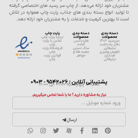
ان خود ارائه می‌دهد. از چاپ سر رسید های اختصاصی گرفته
لید انواع بسته‌ بندی‌ های جذاب، پارت چاپ همواره در تلاش
ا بهترین کیفیت و خدمات را به مشتریان خود ارائه دهد.
دسته بندی
دسته بندی
پارت چاپ
محصولات
محصولات
درباره پارت چاپ
سررسید 1406
هاردباکس
تماس با پارت
فتر یادداشت
آماده
چاپ
تبلیغاتی
ساک دستی
فروشگاه پارت
قویم رومیزی
جعبه طلا و
چاپ
هدایای
جواهر
قوانین پارت
تبلیغاتی
چاپ
پشتیبانی آنلاین : 9542026 - 0903
شنبه تا چهارشنبه 09:00 الی 18:00
نیاز به مشاوره دارید؟ ما با شما تماس میگیریم.
ارسال