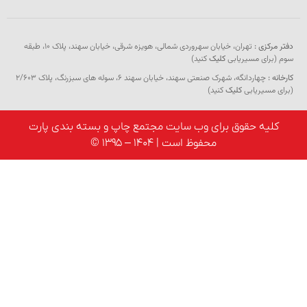
ی :
تهران، خیابان سهروردی شمالی، هویزه شرقی، خیابان سهند، پلاک ۱۰، طبقه
ی مسیریابی
کلیک
کنید)
چهاردانگه، شهرک صنعتی سهند، خیابان سهند 6، سوله های سبزرنگ، پلاک 2/603
یریابی
کلیک
کنید)
ه حقوق برای وب سایت مجتمع چاپ و بسته بندی پارت
محفوظ است | 1404 – 1395 ©