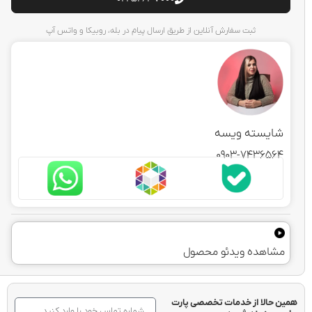
ثبت سفارش آنلاین از طریق ارسال پیام در بله، روبیکا و واتس آپ
سته ویسه
0903-7436
هده ویدئو محصول
لا از خدمات تخصصی پارت