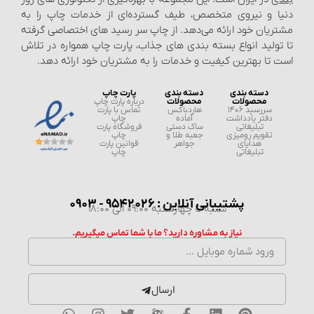
 و نیروی متخصص، طیف گسترده‌ای از خدمات چاپ را به
ان خود ارائه می‌دهد. از چاپ سر رسید های اختصاصی گرفته
لید انواع بسته‌ بندی‌ های جذاب، پارت چاپ همواره در تلاش
ا بهترین کیفیت و خدمات را به مشتریان خود ارائه دهد.
دسته بندی
دسته بندی
پارت چاپ
محصولات
محصولات
درباره پارت چاپ
سررسید 1406
هاردباکس
تماس با پارت
دفتر یادداشت
آماده
چاپ
تبلیغاتی
ساک دستی
فروشگاه پارت
تقویم رومیزی
جعبه طلا و
چاپ
هدایای
جواهر
قوانین پارت
تبلیغاتی
چاپ
پشتیبانی آنلاین : 9542026 - 0903
شنبه تا چهارشنبه 09:00 الی 18:00
نیاز به مشاوره دارید؟ ما با شما تماس میگیریم.
ارسال