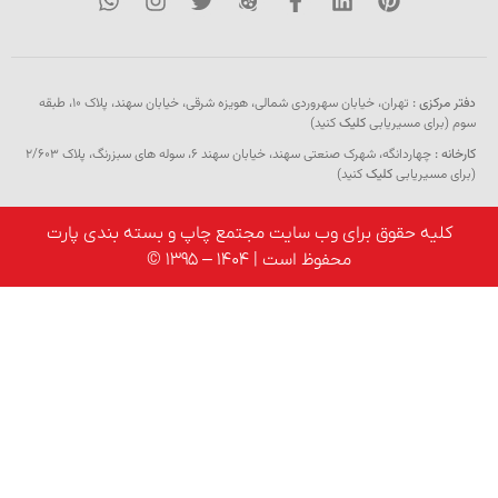
زی :
تهران، خیابان سهروردی شمالی، هویزه شرقی، خیابان سهند، پلاک ۱۰، طبقه
ای مسیریابی
کلیک
کنید)
چهاردانگه، شهرک صنعتی سهند، خیابان سهند 6، سوله های سبزرنگ، پلاک 2/603
یریابی
کلیک
کنید)
ه حقوق برای وب سایت مجتمع چاپ و بسته بندی پارت
محفوظ است | 1404 – 1395 ©