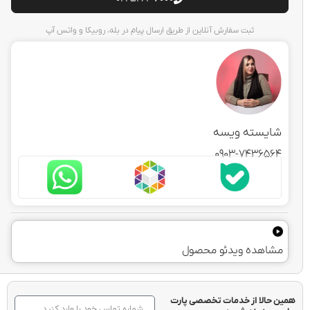
ثبت سفارش آنلاین از طریق ارسال پیام در بله، روبیکا و واتس آپ
یسته ویسه
0903-7436
هده ویدئو محصول
الا از خدمات تخصصی پارت