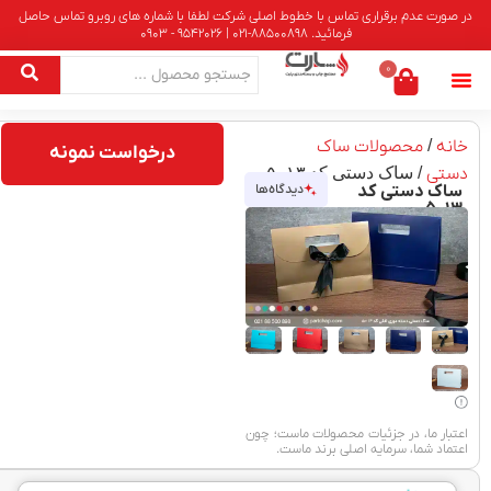
در صورت عدم برقراری تماس با خطوط اصلی شرکت لطفا با شماره های روبرو تماس حاصل
فرمائید. 88500898-021 | 9542026 - 0903
0
خانه
/
محصولات ساک
درخواست نمونه
دستی
/ ساک دستی کد ۵۰۱۳
ساک دستی کد
دیدگاه‌ها
۵۰۱۳
اعتبار ما، در جزئیات محصولات ماست؛ چون
اعتماد شما، سرمایه اصلی برند ماست.