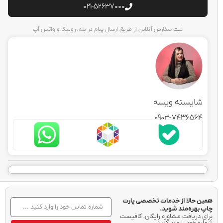
021-52637000
ثبت سفارش آنلاین از طریق ارسال پیام در بله، روبیکا و واتس آپ
شایسته ویسه
0903-7436564
همین حالا از خدمات تخصصی پارت
چاپ بهره‌مند شوید.
برای دریافت مشاوره رایگان، کافیست
شماره خود را وارد کنید.