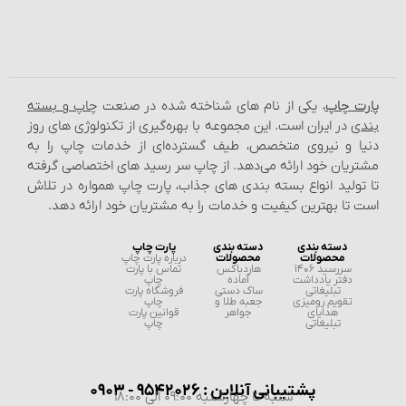
پارت چاپ
، یکی از نام‌ های شناخته شده در صنعت
چاپ و بسته‌
بندی
در ایران است. این مجموعه با بهره‌گیری از تکنولوژی‌ های روز
دنیا و نیروی متخصص، طیف گسترده‌ای از خدمات چاپ را به
مشتریان خود ارائه می‌دهد. از چاپ سر رسید های اختصاصی گرفته
تا تولید انواع بسته‌ بندی‌ های جذاب، پارت چاپ همواره در تلاش
است تا بهترین کیفیت و خدمات را به مشتریان خود ارائه دهد.
دسته بندی
دسته بندی
پارت چاپ
محصولات
محصولات
درباره پارت چاپ
سررسید 1406
هاردباکس
تماس با پارت
دفتر یادداشت
آماده
چاپ
تبلیغاتی
ساک دستی
فروشگاه پارت
تقویم رومیزی
جعبه طلا و
چاپ
هدایای
جواهر
قوانین پارت
تبلیغاتی
چاپ
پشتیبانی آنلاین : 9542026 - 0903
شنبه تا چهارشنبه 09:00 الی 18:00