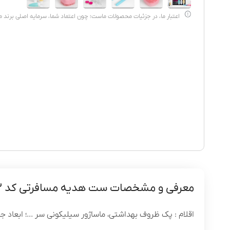
اعتبار ما، در جزئیات محصولات ماست؛ چون اعتماد شما، سرمایه اصلی برند 
معرفی و مشخصات ست هدیه مسافرتی کد PB012
اقلام : پک ظروف بهداشتی، ماساژور سیلیکونی سر ...؛ ابعاد جعبه : 30*26.5*7.5؛ نوع بسته بندی : هاردباکس با ر