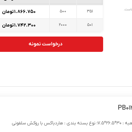
ماست.
500
351
۱.۸۶۶.۷۵۰
تومان
2000
501
۱.۷۴۲.۳۰۰
تومان
درخواست نمونه
وکش سلفونی