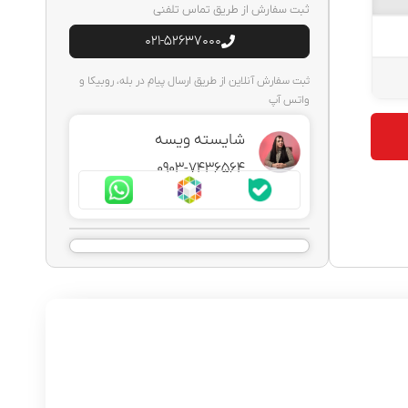
ثبت سفارش از طریق تماس تلفنی
021-52637000
ثبت سفارش آنلاین از طریق ارسال پیام در بله، روبیکا و
واتس آپ
شایسته ویسه
0903-7436564