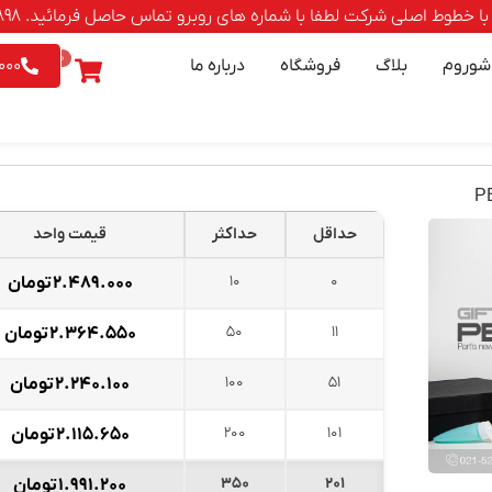
صلی شرکت لطفا با شماره های روبرو تماس حاصل فرمائید. 88500898-021 | 9542026 - 0903
0
شوروم
بلاگ
فروشگاه
درباره ما
000
حداقل
حداکثر
قیمت واحد
10
0
۲.۴۸۹.۰۰۰
تومان
50
11
۲.۳۶۴.۵۵۰
تومان
100
51
۲.۲۴۰.۱۰۰
تومان
200
101
۲.۱۱۵.۶۵۰
تومان
350
201
۱.۹۹۱.۲۰۰
تومان