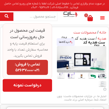
در صورت عدم برقراری تماس با خطوط اصلی شرکت لطفا با شماره های روبرو تماس حاصل
فرمائید. 88500898-021 | 9542026 - 0903
0
قیمت این محصول در
خانه
/
محصولات ست
حال به‌روزرسانی است
هدیه
/ ست هدیه کد PH۰۰۹
ست هدیه کد
دیدگاه‌ها
برای استعلام قیمت پایه و
PH۰۰۹
محاسبه سفارش تعداد با واحد
فروش تماس بگیرید.
تماس با فروش:
۰۲۱-۵۲۶۳۷۰۰۰
درخواست نمونه
اعتبار ما، در جزئیات محصولات ماست؛ چون
اعتماد شما، سرمایه اصلی برند ماست.