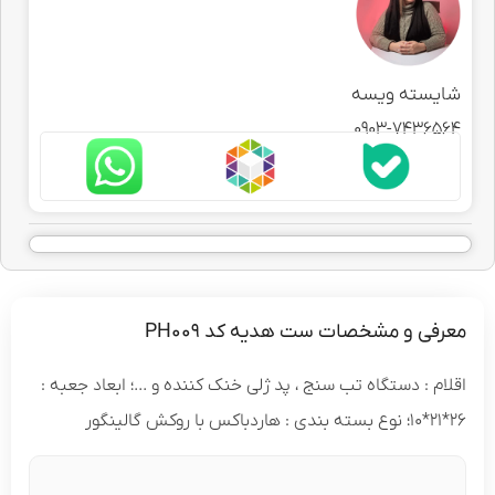
شایسته ویسه
0903-7436564
معرفی و مشخصات ست هدیه کد PH009
اقلام : دستگاه تب سنج ، پد ژلی خنک کننده و ...؛ ابعاد جعبه :
26*21*10؛ نوع بسته بندی : هاردباکس با روکش گالینگور