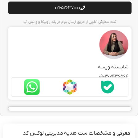
021-52637000
ثبت سفارش آنلاین از طریق ارسال پیام در بله، روبیکا و واتس آپ
یسته ویسه
0903-7436
فی و مشخصات ست هدیه مدیریتی لوکس کد