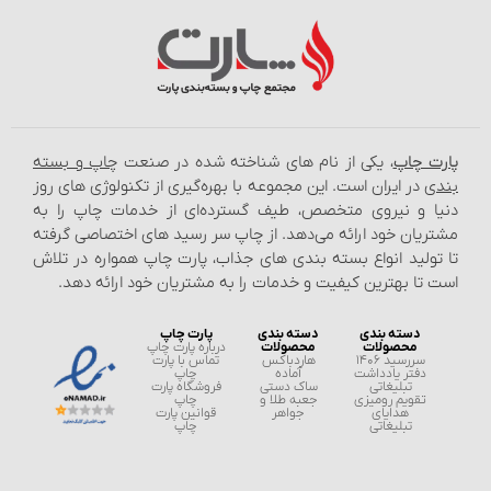
ت چاپ
، یکی از نام‌ های شناخته شده در صنعت
چاپ و بسته‌
ی
در ایران است. این مجموعه با بهره‌گیری از تکنولوژی‌ های روز
ا و نیروی متخصص، طیف گسترده‌ای از خدمات چاپ را به
ریان خود ارائه می‌دهد. از چاپ سر رسید های اختصاصی گرفته
تولید انواع بسته‌ بندی‌ های جذاب، پارت چاپ همواره در تلاش
 تا بهترین کیفیت و خدمات را به مشتریان خود ارائه دهد.
دسته بندی
دسته بندی
پارت چاپ
محصولات
محصولات
درباره پارت چاپ
سررسید 1406
هاردباکس
تماس با پارت
دفتر یادداشت
آماده
چاپ
تبلیغاتی
ساک دستی
فروشگاه پارت
تقویم رومیزی
جعبه طلا و
چاپ
هدایای
جواهر
قوانین پارت
تبلیغاتی
چاپ