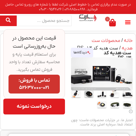
در صورت عدم برقراری تماس با خطوط اصلی شرکت لطفا با شماره های روبرو تماس حاصل
فرمائید. 88500898-021 | 9542026 - 0903
0
قیمت این محصول در
خانه
/
محصولات ست
حال به‌روزرسانی است
هدیه
/ ست هدیه کد PS۰۱۳
ست هدیه کد
دیدگاه‌ها
برای استعلام قیمت پایه و
PS۰۱۳
محاسبه سفارش تعداد با واحد
فروش تماس بگیرید.
تماس با فروش:
۰۲۱-۵۲۶۳۷۰۰۰
درخواست نمونه
اعتبار ما، در جزئیات محصولات ماست؛ چون
اعتماد شما، سرمایه اصلی برند ماست.