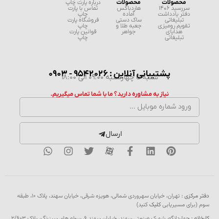
محصولات
محصولات
درباره پارت چاپ
سررسید 1406
هاردباکس
تماس با پارت
دفتر یادداشت
آماده
چاپ
تبلیغاتی
ساک دستی
فروشگاه پارت
تقویم رومیزی
جعبه طلا و
چاپ
هدایای
جواهر
قوانین پارت
تبلیغاتی
چاپ
پشتیبانی آنلاین : 9542026 - 0903
شنبه تا چهارشنبه 09:00 الی 18:00
نیاز به مشاوره دارید؟ ما با شما تماس میگیریم.
ارسال
دفتر مرکزی :
تهران، خیابان سهروردی شمالی، هویزه شرقی، خیابان سهند، پلاک ۱۰، طبقه
سوم (برای مسیریابی
کلیک
کنید)
کارخانه :
چهاردانگه، شهرک صنعتی سهند، خیابان سهند 6، سوله های سبزرنگ، پلاک 2/603