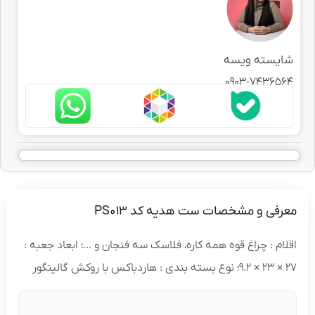
شایسته ویسه
0903-7436564
معرفی و مشخصات ست هدیه کد PS013
اقلام : چراغ قوه همه کاره، فلاسک سه فنجان و ...؛ ابعاد جعبه :
27 × 23 × 9.2؛ نوع بسته بندی : هاردباکس با روکش گالینگور