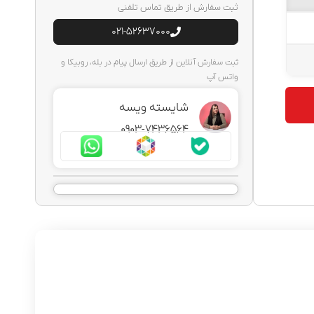
ثبت سفارش از طریق تماس تلفنی
021-52637000
ثبت سفارش آنلاین از طریق ارسال پیام در بله، روبیکا و
واتس آپ
شایسته ویسه
0903-7436564