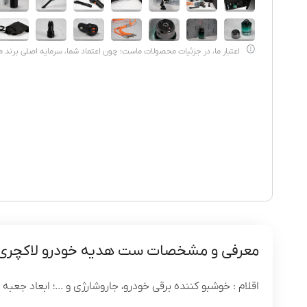
اعتبار ما، در جزئیات محصولات ماست؛ چون اعتماد شما، سرمایه اصلی برند 
معرفی و مشخصات ست هدیه خودرو لاکچری کد 7
اقلام : خوشبو کننده برقی خودرو، جاروشارژی و ...؛ ابعاد جعبه : 39.5*26*9.5؛ نوع بسته بندی : هاردباکس با روکش گالینگ