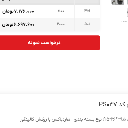
500
351
۷.۱۷۶.۰۰۰
تومان
ماست.
2000
501
۶.۶۹۷.۶۰۰
تومان
درخواست نمونه
PS03
ور