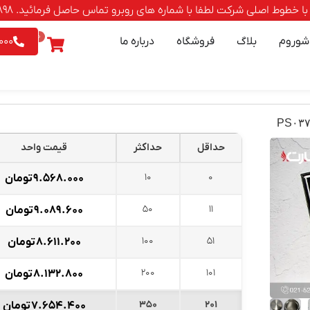
صلی شرکت لطفا با شماره های روبرو تماس حاصل فرمائید. 88500898-021 | 9542026 - 0903
0
شوروم
بلاگ
فروشگاه
درباره ما
000
حداقل
حداکثر
قیمت واحد
10
0
۹.۵۶۸.۰۰۰
تومان
50
11
۹.۰۸۹.۶۰۰
تومان
100
51
۸.۶۱۱.۲۰۰
تومان
200
101
۸.۱۳۲.۸۰۰
تومان
350
201
۷.۶۵۴.۴۰۰
تومان