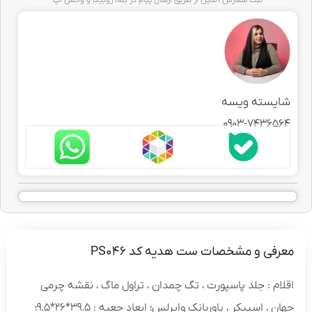
شایسته ویسه
0903-7436564
معرفی و مشخصات ست هدیه کد PS046
اقلام : جلد پاسپورت ، تگ چمدان ، تراول ماگ ، نقشه چرمی
جهان ، اسپیکر ، پاوربانک وایرلس؛ ابعاد جعبه : 39.5*26*9.5؛