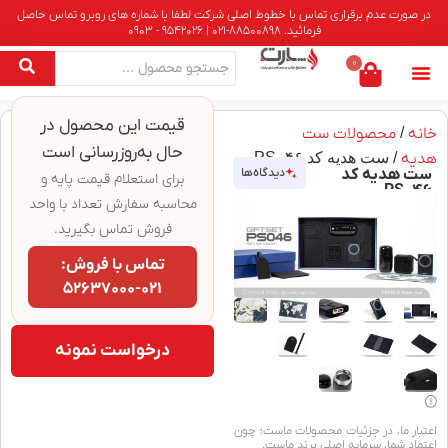
در صورت عدم برقراری تماس با خطوط اصلی شرکت لطفا با شماره های روبرو تماس حاصل
فرمائید. 88500898-021 | 9542026 - 0903
0
قیمت این محصول در
خانه
/
محصولات ست
حال به‌روزرسانی است
هدیه
/ ست هدیه کد PS۰۴۶
ست هدیه کد
دیدگاه‌ها
برای استعلام قیمت پایه و
PS۰۴۶
محاسبه سفارش تعداد با واحد
فروش تماس بگیرید.
تماس با فروش:
۰۲۱-۵۲۶۳۷۰۰۰
درخواست نمونه
اعتبار ما، در جزئیات محصولات ماست؛ چون
اعتماد شما، سرمایه اصلی برند ماست.