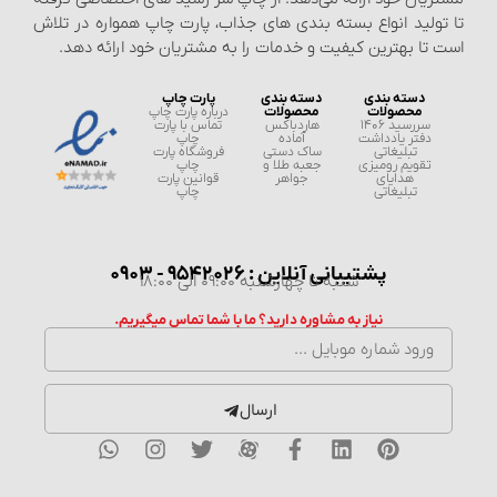
ولید انواع بسته‌ بندی‌ های جذاب، پارت چاپ همواره در تلاش
تا بهترین کیفیت و خدمات را به مشتریان خود ارائه دهد.
دسته بندی
دسته بندی
پارت چاپ
محصولات
محصولات
درباره پارت چاپ
سررسید 1406
هاردباکس
تماس با پارت
دفتر یادداشت
آماده
چاپ
تبلیغاتی
ساک دستی
فروشگاه پارت
تقویم رومیزی
جعبه طلا و
چاپ
هدایای
جواهر
قوانین پارت
تبلیغاتی
چاپ
پشتیبانی آنلاین : 9542026 - 0903
شنبه تا چهارشنبه 09:00 الی 18:00
نیاز به مشاوره دارید؟ ما با شما تماس میگیریم.
ارسال