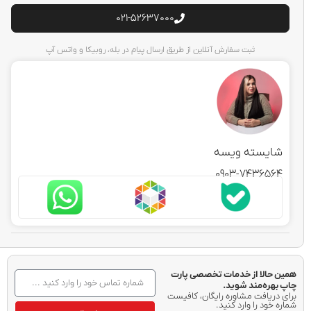
021-52637000
ثبت سفارش آنلاین از طریق ارسال پیام در بله، روبیکا و واتس آپ
ایسته ویسه
0903-74365
حالا از خدمات تخصصی پارت
هره‌مند شوید.
ریافت مشاوره رایگان، کافیست
خود را وارد کنید.