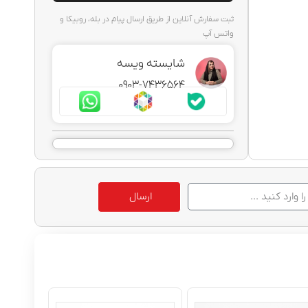
ثبت سفارش آنلاین از طریق ارسال پیام در بله، روبیکا و
واتس آپ
شایسته ویسه
0903-7436564
ارسال