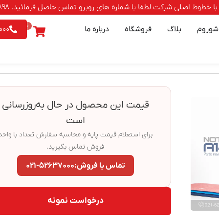
صلی شرکت لطفا با شماره های روبرو تماس حاصل فرمائید. 88500898-021 | 9542026 - 0903
0
شوروم
بلاگ
فروشگاه
درباره ما
000
قیمت این محصول در حال به‌روزرسانی
است
برای استعلام قیمت پایه و محاسبه سفارش تعداد با واحد
فروش تماس بگیرید.
تماس با فروش:
۰۲۱-۵۲۶۳۷۰۰۰
درخواست نمونه