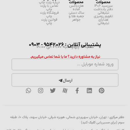
محصولات
محصولات
درباره پارت چاپ
سررسید 1406
هاردباکس
تماس با پارت
دفتر یادداشت
آماده
چاپ
تبلیغاتی
ساک دستی
فروشگاه پارت
تقویم رومیزی
جعبه طلا و
چاپ
هدایای
جواهر
قوانین پارت
تبلیغاتی
چاپ
پشتیبانی آنلاین : 9542026 - 0903
شنبه تا چهارشنبه 09:00 الی 18:00
نیاز به مشاوره دارید؟ ما با شما تماس میگیریم.
ارسال
دفتر مرکزی :
تهران، خیابان سهروردی شمالی، هویزه شرقی، خیابان سهند، پلاک ۱۰، طبقه
سوم (برای مسیریابی
کلیک
کنید)