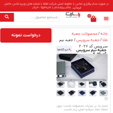
در صورت عدم برقراری تماس با خطوط اصلی شرکت لطفا با شماره های روبرو تماس حاصل
فرمائید. 88500898-021 | 9542026 - 0903
0
خانه
/
محصولات جعبه
درخواست نمونه
طلا
/
جعبه سرویس
/ جعبه نیم
سرویس کد ۲۰۲۶
جعبه نیم سرویس
دیدگاه‌ها
کد ۲۰۲۶
اعتبار ما، در جزئیات محصولات ماست؛ چون
اعتماد شما، سرمایه اصلی برند ماست.