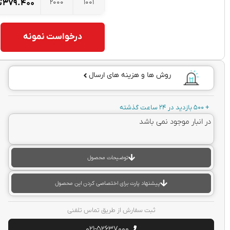
2000
1001
۳۷۹.۴۰۰
تومان
درخواست نمونه
روش ها و هزینه های ارسال
عت گذشته
 انبار موجود نمی باشد
توضیحات محصول
پیشنهاد پارت برای اختصاصی کردن این محصول
ثبت سفارش از طریق تماس تلفنی
021-52637000