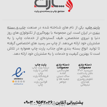
ت چاپ
، یکی از نام‌ های شناخته شده در صنعت
چاپ و بسته‌
ی
در ایران است. این مجموعه با بهره‌گیری از تکنولوژی‌ های روز
ا و نیروی متخصص، طیف گسترده‌ای از خدمات چاپ را به
ریان خود ارائه می‌دهد. از چاپ سر رسید های اختصاصی گرفته
تولید انواع بسته‌ بندی‌ های جذاب، پارت چاپ همواره در تلاش
 تا بهترین کیفیت و خدمات را به مشتریان خود ارائه دهد.
دسته بندی
دسته بندی
پارت چاپ
محصولات
محصولات
درباره پارت چاپ
سررسید 1406
هاردباکس
تماس با پارت
دفتر یادداشت
آماده
چاپ
تبلیغاتی
ساک دستی
فروشگاه پارت
تقویم رومیزی
جعبه طلا و
چاپ
هدایای
جواهر
قوانین پارت
تبلیغاتی
چاپ
پشتیبانی آنلاین : 9542026 - 0903
شنبه تا چهارشنبه 09:00 الی 18:00