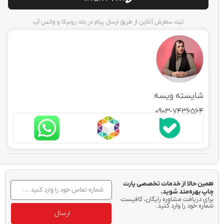
ثبت سفارش آنلاین از طریق ارسال پیام در بله، روبیکا و واتس آپ
ایسته ویسه
0903-743656
حالا از خدمات تخصصی پارت
هره‌مند شوید.
دریافت مشاوره رایگان، کافیست
خود را وارد کنید.
ارسال