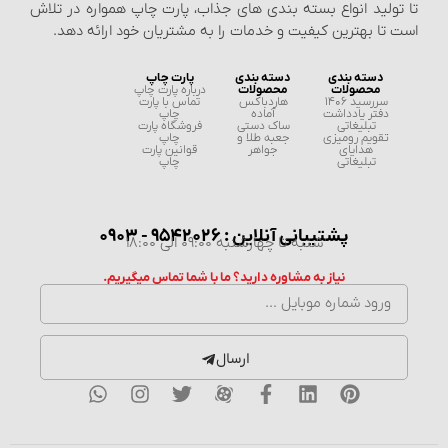
تا تولید انواع بسته‌ بندی‌ های جذاب، پارت چاپ همواره در تلاش
است تا بهترین کیفیت و خدمات را به مشتریان خود ارائه دهد.
دسته بندی
دسته بندی
پارت چاپ
محصولات
محصولات
درباره پارت چاپ
سررسید 1406
هاردباکس
تماس با پارت
دفتر یادداشت
آماده
چاپ
تبلیغاتی
ساک دستی
فروشگاه پارت
تقویم رومیزی
جعبه طلا و
چاپ
هدایای
جواهر
قوانین پارت
تبلیغاتی
چاپ
پشتیبانی آنلاین : 9542026 - 0903
شنبه تا چهارشنبه 09:00 الی 18:00
نیاز به مشاوره دارید؟ ما با شما تماس میگیریم.
ارسال