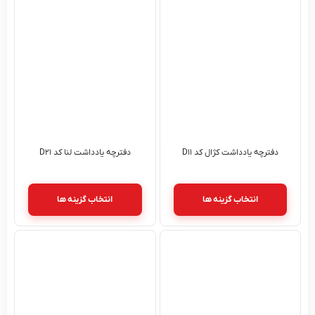
دفترچه یادداشت کژال کد D۱۱
دفترچه یادداشت لنا کد D۲۱
انتخاب گزینه ها
انتخاب گزینه ها