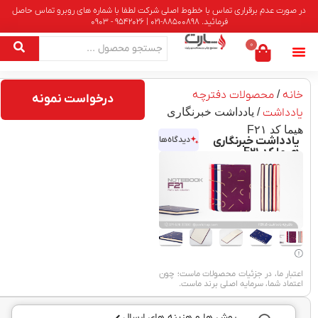
در صورت عدم برقراری تماس با خطوط اصلی شرکت لطفا با شماره های روبرو تماس حاصل
فرمائید. 88500898-021 | 9542026 - 0903
0
خانه
/
محصولات دفترچه
درخواست نمونه
یادداشت
/ یادداشت خبرنگاری
هیما کد F۲۱
یادداشت خبرنگاری
دیدگاه‌ها
هیما کد F۲۱
اعتبار ما، در جزئیات محصولات ماست؛ چون
اعتماد شما، سرمایه اصلی برند ماست.
روش ها و هزینه های ارسال