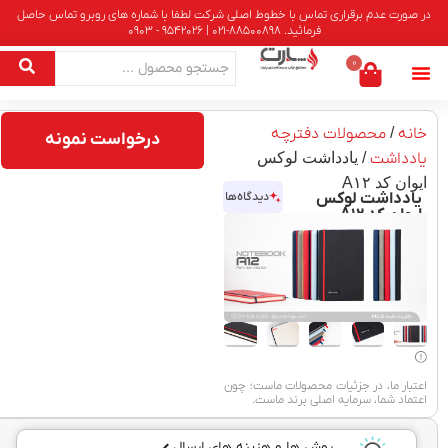
در صورت عدم برقراری تماس با خطوط اصلی شرکت لطفا با شماره های روبرو تماس حاصل
فرمائید. 88500898-021 | 9542026 - 0903
0
خانه
/
محصولات دفترچه
درخواست نمونه
یادداشت
/ یادداشت لوکس
ایوان کد A۱۲
یادداشت لوکس
دیدگاه‌ها
ایوان کد A۱۲
اعتبار ما، در جزئیات محصولات ماست؛ چون
اعتماد شما، سرمایه اصلی برند ماست.
روش ها و هزینه های ارسال