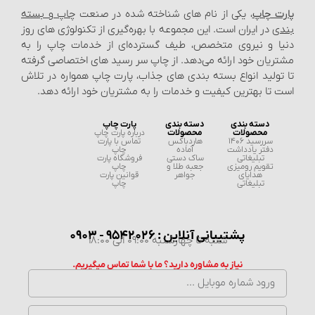
پارت چاپ
، یکی از نام‌ های شناخته شده در صنعت
چاپ و بسته‌
بندی
در ایران است. این مجموعه با بهره‌گیری از تکنولوژی‌ های روز
دنیا و نیروی متخصص، طیف گسترده‌ای از خدمات چاپ را به
مشتریان خود ارائه می‌دهد. از چاپ سر رسید های اختصاصی گرفته
تا تولید انواع بسته‌ بندی‌ های جذاب، پارت چاپ همواره در تلاش
است تا بهترین کیفیت و خدمات را به مشتریان خود ارائه دهد.
دسته بندی
دسته بندی
پارت چاپ
محصولات
محصولات
درباره پارت چاپ
سررسید 1406
هاردباکس
تماس با پارت
دفتر یادداشت
آماده
چاپ
تبلیغاتی
ساک دستی
فروشگاه پارت
تقویم رومیزی
جعبه طلا و
چاپ
هدایای
جواهر
قوانین پارت
تبلیغاتی
چاپ
پشتیبانی آنلاین : 9542026 - 0903
شنبه تا چهارشنبه 09:00 الی 18:00
نیاز به مشاوره دارید؟ ما با شما تماس میگیریم.